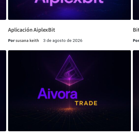
Aplicación AiplexBit
Bi
Por
susana keith
Po
3 de agosto de 2026