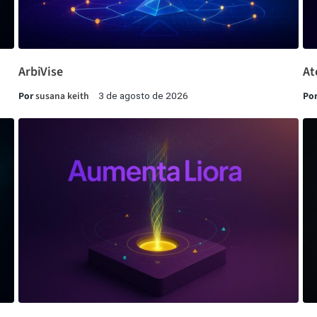
ArbiVise
At
Por
susana keith
Po
3 de agosto de 2026