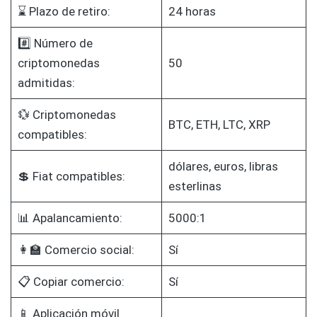
⌛ Plazo de retiro:
24 horas
#️⃣ Número de
criptomonedas
50
admitidas:
💱 Criptomonedas
BTC, ETH, LTC, XRP
compatibles:
dólares, euros, libras
💲 Fiat compatibles:
esterlinas
📊 Apalancamiento:
5000:1
👩‍🏫 Comercio social:
Sí
📋 Copiar comercio:
Sí
📱 Aplicación móvil