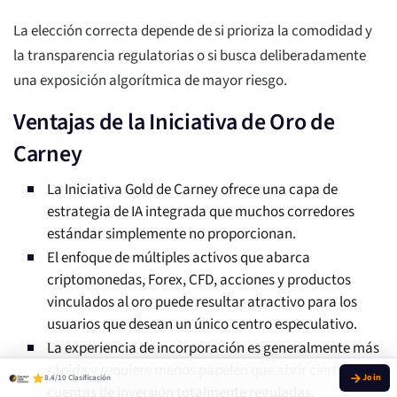
La elección correcta depende de si prioriza la comodidad y
la transparencia regulatorias o si busca deliberadamente
una exposición algorítmica de mayor riesgo.
Ventajas de la Iniciativa de Oro de
Carney
La Iniciativa Gold de Carney ofrece una capa de
estrategia de IA integrada que muchos corredores
estándar simplemente no proporcionan.
El enfoque de múltiples activos que abarca
criptomonedas, Forex, CFD, acciones y productos
vinculados al oro puede resultar atractivo para los
usuarios que desean un único centro especulativo.
La experiencia de incorporación es generalmente más
rápida y requiere menos papeleo que abrir ciertas
8.4/10 Clasificación
cuentas de inversión totalmente reguladas.