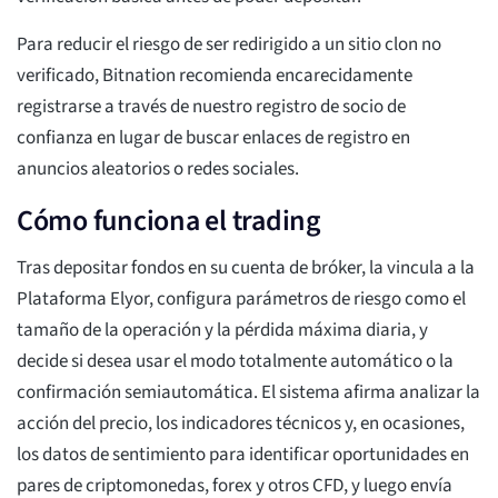
Para reducir el riesgo de ser redirigido a un sitio clon no
verificado, Bitnation recomienda encarecidamente
registrarse a través de nuestro registro de socio de
confianza en lugar de buscar enlaces de registro en
anuncios aleatorios o redes sociales.
Cómo funciona el trading
Tras depositar fondos en su cuenta de bróker, la vincula a la
Plataforma Elyor, configura parámetros de riesgo como el
tamaño de la operación y la pérdida máxima diaria, y
decide si desea usar el modo totalmente automático o la
confirmación semiautomática. El sistema afirma analizar la
acción del precio, los indicadores técnicos y, en ocasiones,
los datos de sentimiento para identificar oportunidades en
pares de criptomonedas, forex y otros CFD, y luego envía