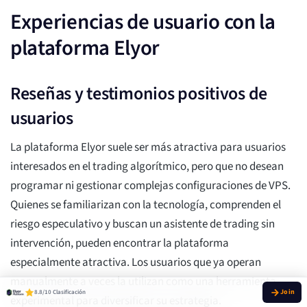
Experiencias de usuario con la
plataforma Elyor
Reseñas y testimonios positivos de
usuarios
La plataforma Elyor suele ser más atractiva para usuarios
interesados en el trading algorítmico, pero que no desean
programar ni gestionar complejas configuraciones de VPS.
Quienes se familiarizan con la tecnología, comprenden el
riesgo especulativo y buscan un asistente de trading sin
intervención, pueden encontrar la plataforma
especialmente atractiva. Los usuarios que ya operan
manualmente a veces la utilizan como una herramienta
8.8/10 Clasificación
experimental para diversificar su estrategia.