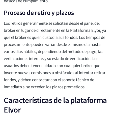
básicas de cumplimiento.
Proceso de retiro y plazos
Los retiros generalmente se solicitan desde el panel del
bróker en lugar de directamente en la Plataforma Elyor, ya
que el bróker es quien custodia sus fondos. Los tiempos de
procesamiento pueden variar desde el mismo día hasta
varios días hábiles, dependiendo del método de pago, las
verificaciones internas y su estado de verificación. Los
usuarios deben tener cuidado con cualquier bróker que
invente nuevas comisiones u obstáculos al intentar retirar
fondos, y deben contactar con el soporte técnico de
inmediato si se exceden los plazos prometidos.
Características de la plataforma
Elyor