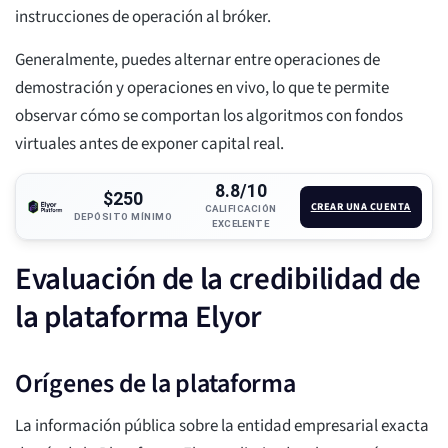
instrucciones de operación al bróker.
Generalmente, puedes alternar entre operaciones de
demostración y operaciones en vivo, lo que te permite
observar cómo se comportan los algoritmos con fondos
virtuales antes de exponer capital real.
8.8/10
$250
CREAR UNA CUENTA
CALIFICACIÓN
DEPÓSITO MÍNIMO
EXCELENTE
Evaluación de la credibilidad de
la plataforma Elyor
Orígenes de la plataforma
La información pública sobre la entidad empresarial exacta