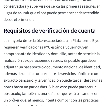
conservadora y supervise de cerca las primeras sesiones en
lugar de asumir que el bot puede permanecer desatendido
desde el primer día.
Requisitos de verificación de cuenta
La mayoría de los brókeres asociados a la Plataforma Elyor
requieren verificaciones KYC estándar, que incluyen
comprobante de identidad y domicilio, antes de permitir la
realización de operaciones o retiros. Es posible que deba
adjuntar un pasaporte o documento nacional de identidad,
además de una factura reciente de servicios públicos o un
extracto bancario, y la verificación puede tardar desde unas
horas hasta un par de días. Si bien esto puede parecer un
obstáculo, también es una señal de que está tratando con
un bróker que, al menos, intenta cumplir con las prácticas