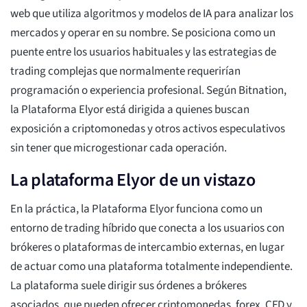
web que utiliza algoritmos y modelos de IA para analizar los
mercados y operar en su nombre. Se posiciona como un
puente entre los usuarios habituales y las estrategias de
trading complejas que normalmente requerirían
programación o experiencia profesional. Según Bitnation,
la Plataforma Elyor está dirigida a quienes buscan
exposición a criptomonedas y otros activos especulativos
sin tener que microgestionar cada operación.
La plataforma Elyor de un vistazo
En la práctica, la Plataforma Elyor funciona como un
entorno de trading híbrido que conecta a los usuarios con
brókeres o plataformas de intercambio externas, en lugar
de actuar como una plataforma totalmente independiente.
La plataforma suele dirigir sus órdenes a brókeres
asociados, que pueden ofrecer criptomonedas, forex, CFD y,