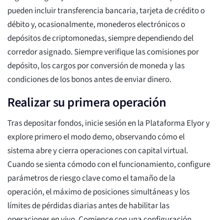
pueden incluir transferencia bancaria, tarjeta de crédito o
débito y, ocasionalmente, monederos electrónicos o
depósitos de criptomonedas, siempre dependiendo del
corredor asignado. Siempre verifique las comisiones por
depósito, los cargos por conversión de moneda y las
condiciones de los bonos antes de enviar dinero.
Realizar su primera operación
Tras depositar fondos, inicie sesión en la Plataforma Elyor y
explore primero el modo demo, observando cómo el
sistema abre y cierra operaciones con capital virtual.
Cuando se sienta cómodo con el funcionamiento, configure
parámetros de riesgo clave como el tamaño de la
operación, el máximo de posiciones simultáneas y los
límites de pérdidas diarias antes de habilitar las
operaciones en vivo. Comience con una configuración