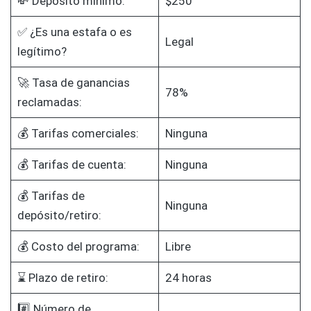
💸 Depósito mínimo:
$250
✅ ¿Es una estafa o es
Legal
legítimo?
🚀 Tasa de ganancias
78%
reclamadas:
💰 Tarifas comerciales:
Ninguna
💰 Tarifas de cuenta:
Ninguna
💰 Tarifas de
Ninguna
depósito/retiro:
💰 Costo del programa:
Libre
⌛ Plazo de retiro:
24 horas
#️⃣ Número de