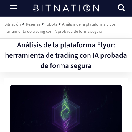
Bitnación
>
>
>
Bitnación
Reseñas
robots
Análisis de la plataforma Elyor:
herramienta de trading con IA probada de forma segura
Análisis de la plataforma Elyor:
herramienta de trading con IA probada
de forma segura