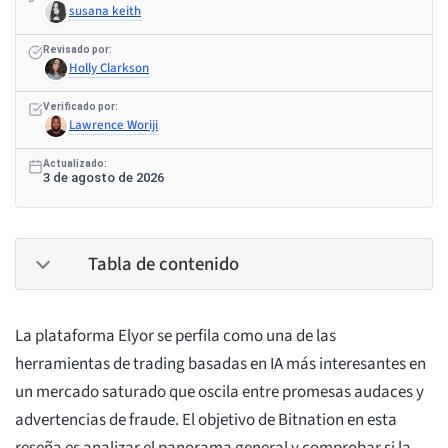
susana keith
Revisado por:
Holly Clarkson
Verificado por:
Lawrence Woriji
Actualizado:
3 de agosto de 2026
Tabla de contenido
La plataforma Elyor se perfila como una de las
herramientas de trading basadas en IA más interesantes en
un mercado saturado que oscila entre promesas audaces y
advertencias de fraude. El objetivo de Bitnation en esta