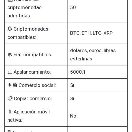
criptomonedas
50
admitidas:
💱 Criptomonedas
BTC, ETH, LTC, XRP
compatibles:
dólares, euros, libras
💲 Fiat compatibles:
esterlinas
📊 Apalancamiento:
5000:1
👩‍🏫 Comercio social:
Sí
📋 Copiar comercio:
Sí
📱 Aplicación móvil
No
nativa: