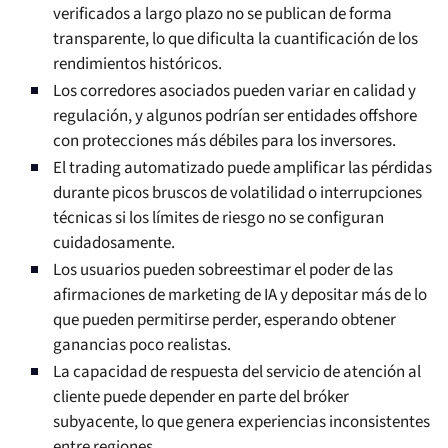
verificados a largo plazo no se publican de forma
transparente, lo que dificulta la cuantificación de los
rendimientos históricos.
Los corredores asociados pueden variar en calidad y
regulación, y algunos podrían ser entidades offshore
con protecciones más débiles para los inversores.
El trading automatizado puede amplificar las pérdidas
durante picos bruscos de volatilidad o interrupciones
técnicas si los límites de riesgo no se configuran
cuidadosamente.
Los usuarios pueden sobreestimar el poder de las
afirmaciones de marketing de IA y depositar más de lo
que pueden permitirse perder, esperando obtener
ganancias poco realistas.
La capacidad de respuesta del servicio de atención al
cliente puede depender en parte del bróker
subyacente, lo que genera experiencias inconsistentes
entre regiones.