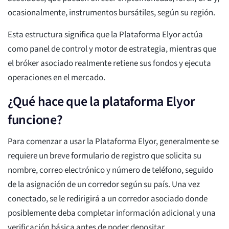
ocasionalmente, instrumentos bursátiles, según su región.
Esta estructura significa que la Plataforma Elyor actúa
como panel de control y motor de estrategia, mientras que
el bróker asociado realmente retiene sus fondos y ejecuta
operaciones en el mercado.
¿Qué hace que la plataforma Elyor
funcione?
Para comenzar a usar la Plataforma Elyor, generalmente se
requiere un breve formulario de registro que solicita su
nombre, correo electrónico y número de teléfono, seguido
de la asignación de un corredor según su país. Una vez
conectado, se le redirigirá a un corredor asociado donde
posiblemente deba completar información adicional y una
verificación básica antes de poder depositar.