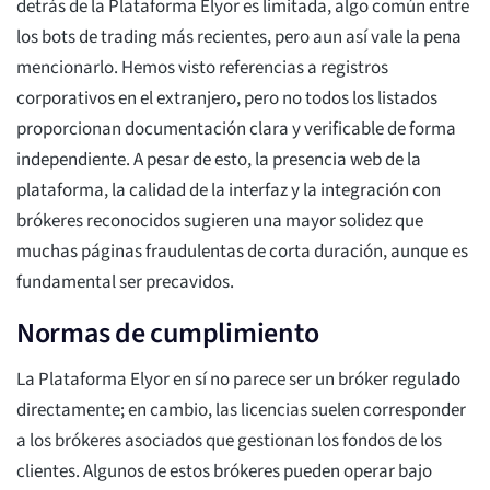
detrás de la Plataforma Elyor es limitada, algo común entre
los bots de trading más recientes, pero aun así vale la pena
mencionarlo. Hemos visto referencias a registros
corporativos en el extranjero, pero no todos los listados
proporcionan documentación clara y verificable de forma
independiente. A pesar de esto, la presencia web de la
plataforma, la calidad de la interfaz y la integración con
brókeres reconocidos sugieren una mayor solidez que
muchas páginas fraudulentas de corta duración, aunque es
fundamental ser precavidos.
Normas de cumplimiento
La Plataforma Elyor en sí no parece ser un bróker regulado
directamente; en cambio, las licencias suelen corresponder
a los brókeres asociados que gestionan los fondos de los
clientes. Algunos de estos brókeres pueden operar bajo