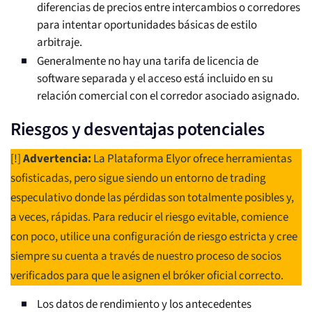
diferencias de precios entre intercambios o corredores
para intentar oportunidades básicas de estilo
arbitraje.
Generalmente no hay una tarifa de licencia de
software separada y el acceso está incluido en su
relación comercial con el corredor asociado asignado.
Riesgos y desventajas potenciales
[!]
Advertencia:
La Plataforma Elyor ofrece herramientas
sofisticadas, pero sigue siendo un entorno de trading
especulativo donde las pérdidas son totalmente posibles y,
a veces, rápidas. Para reducir el riesgo evitable, comience
con poco, utilice una configuración de riesgo estricta y cree
siempre su cuenta a través de nuestro proceso de socios
verificados para que le asignen el bróker oficial correcto.
Los datos de rendimiento y los antecedentes