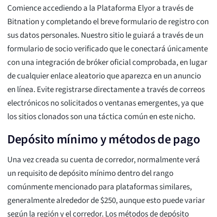
Comience accediendo a la Plataforma Elyor a través de
Bitnation y completando el breve formulario de registro con
sus datos personales. Nuestro sitio le guiará a través de un
formulario de socio verificado que le conectará únicamente
con una integración de bróker oficial comprobada, en lugar
de cualquier enlace aleatorio que aparezca en un anuncio
en línea. Evite registrarse directamente a través de correos
electrónicos no solicitados o ventanas emergentes, ya que
los sitios clonados son una táctica común en este nicho.
Depósito mínimo y métodos de pago
Una vez creada su cuenta de corredor, normalmente verá
un requisito de depósito mínimo dentro del rango
comúnmente mencionado para plataformas similares,
generalmente alrededor de $250, aunque esto puede variar
según la región y el corredor. Los métodos de depósito