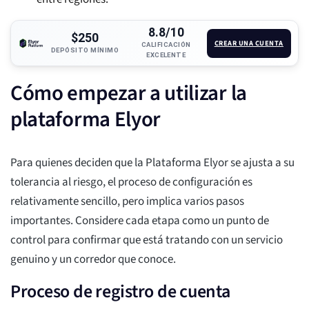
8.8/10
$250
CREAR UNA CUENTA
CALIFICACIÓN
DEPÓSITO MÍNIMO
EXCELENTE
Cómo empezar a utilizar la
plataforma Elyor
Para quienes deciden que la Plataforma Elyor se ajusta a su
tolerancia al riesgo, el proceso de configuración es
relativamente sencillo, pero implica varios pasos
importantes. Considere cada etapa como un punto de
control para confirmar que está tratando con un servicio
genuino y un corredor que conoce.
Proceso de registro de cuenta