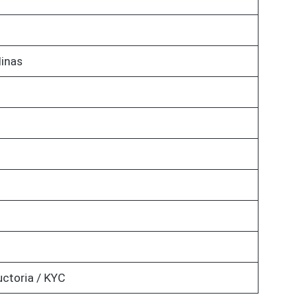
linas
uctoria / KYC