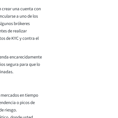
n crear una cuenta con
incularse a uno de los
Algunos brókeres
tes de realizar
tos de KYC y contra el
mienda encarecidamente
cios segura para que lo
inadas.
os mercados en tiempo
endencia o picos de
de riesgo.
tico, donde usted