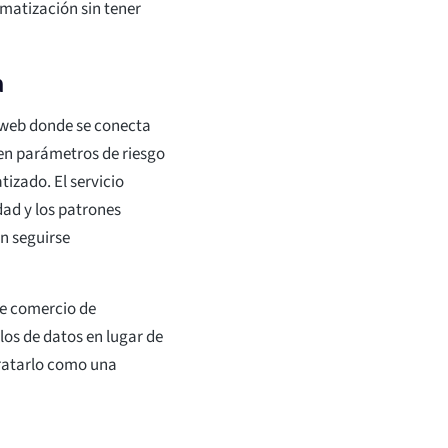
matización sin tener
a
 web donde se conecta
en parámetros de riesgo
izado. El servicio
dad y los patrones
en seguirse
e comercio de
os de datos en lugar de
tratarlo como una