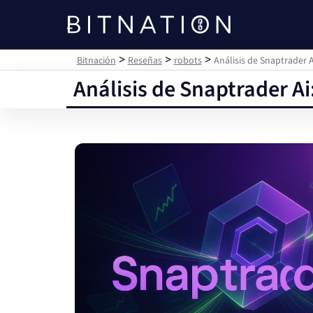
Bitnación
>
>
>
Bitnación
Reseñas
robots
Análisis de Snaptrader A
Análisis de Snaptrader Ai