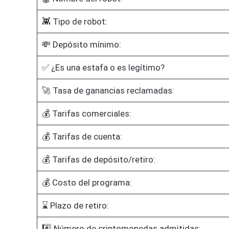
👾 Tipo de robot:
💸 Depósito mínimo:
✅ ¿Es una estafa o es legítimo?
🚀 Tasa de ganancias reclamadas:
💰 Tarifas comerciales:
💰 Tarifas de cuenta:
💰 Tarifas de depósito/retiro:
💰 Costo del programa:
⌛ Plazo de retiro:
#️⃣ Número de criptomonedas admitidas: