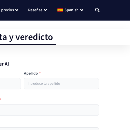
 precios
Reseñas
Spanish
ta y veredicto
er AI
Apellido
*
*