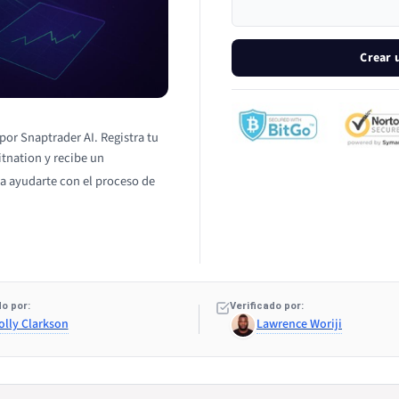
Crear 
por Snaptrader AI. Registra tu
itnation y recibe un
a ayudarte con el proceso de
o por:
Verificado por:
olly Clarkson
Lawrence Woriji