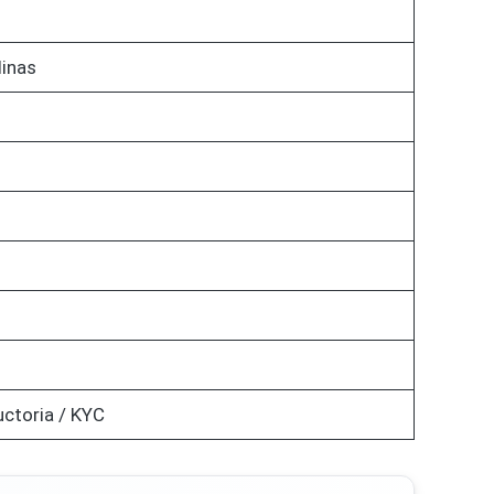
linas
uctoria / KYC