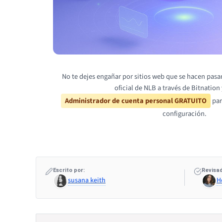
No te dejes engañar por sitios web que se hacen pasa
oficial de NLB a través de Bitnation
Administrador de cuenta personal GRATUITO
par
configuración.
Escrito por:
Revisad
susana keith
H