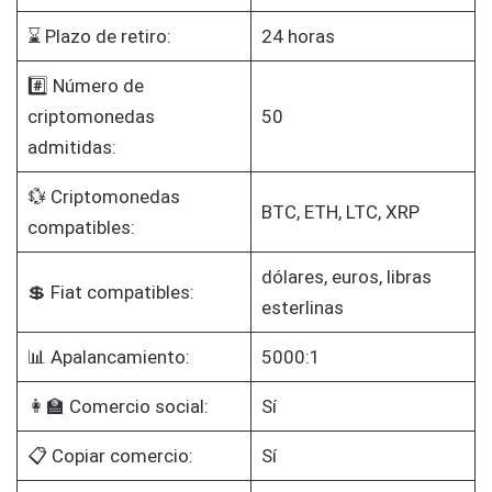
⌛ Plazo de retiro:
24 horas
#️⃣ Número de
criptomonedas
50
admitidas:
💱 Criptomonedas
BTC, ETH, LTC, XRP
compatibles:
dólares, euros, libras
💲 Fiat compatibles:
esterlinas
📊 Apalancamiento:
5000:1
👩‍🏫 Comercio social:
Sí
📋 Copiar comercio:
Sí