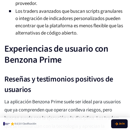
proveedor.
Los traders avanzados que buscan scripts granulares
o integración de indicadores personalizados pueden
encontrar que la plataforma es menos flexible que las
alternativas de código abierto.
Experiencias de usuario con
Benzona Prime
Reseñas y testimonios positivos de
usuarios
La aplicación Benzona Prime suele ser ideal para usuarios
que ya comprenden que operar conlleva riesgos, pero
buscan ayuda con la ejecución y la disciplina. Los traders
8.6/10 Clasificación
que se familiarizan con la tecnología y aprecian la