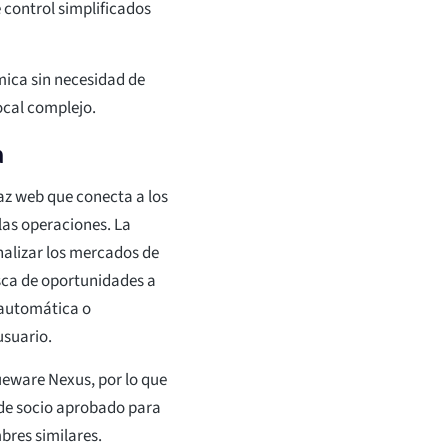
 control simplificados
mica sin necesidad de
local complejo.
a
az web que conecta a los
las operaciones. La
alizar los mercados de
usca de oportunidades a
iautomática o
usuario.
ueware Nexus, por lo que
 de socio aprobado para
bres similares.