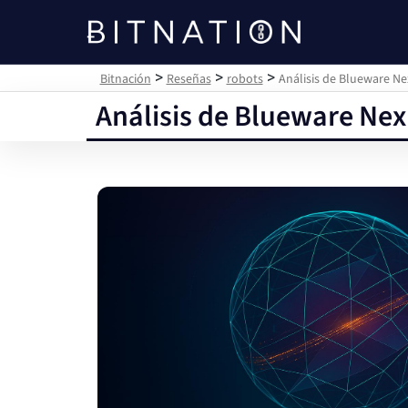
Bitnación
>
>
>
Bitnación
Reseñas
robots
Análisis de Blueware Ne
Análisis de Blueware Nex