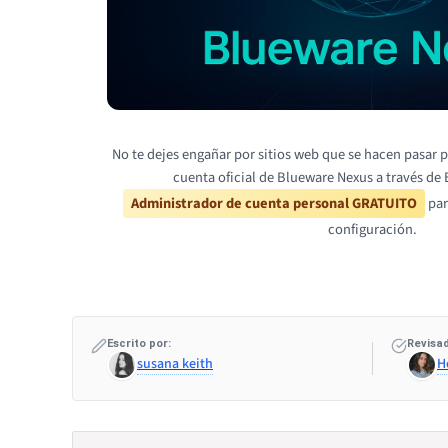
No te dejes engañar por sitios web que se hacen pasar 
cuenta oficial de Blueware Nexus a través de 
Administrador de cuenta personal GRATUITO
par
configuración.
Escrito por:
Revisad
susana keith
H