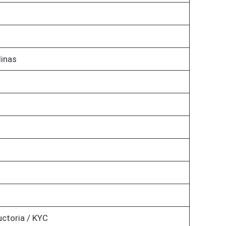
linas
uctoria / KYC