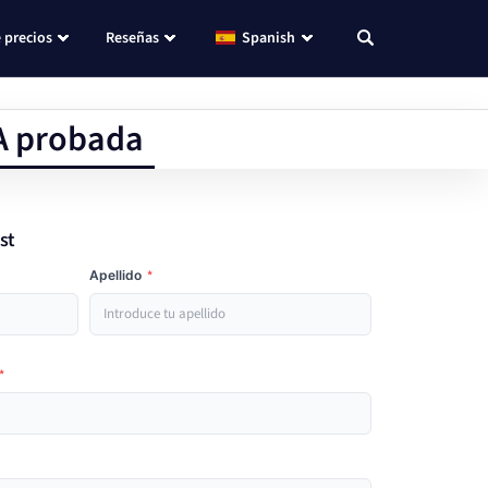
 precios
Reseñas
Spanish
IA probada
st
Apellido
*
*