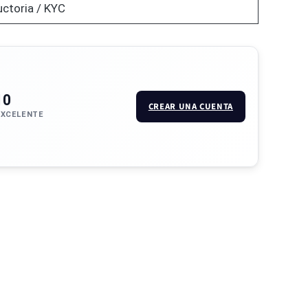
uctoria / KYC
10
CREAR UNA CUENTA
EXCELENTE