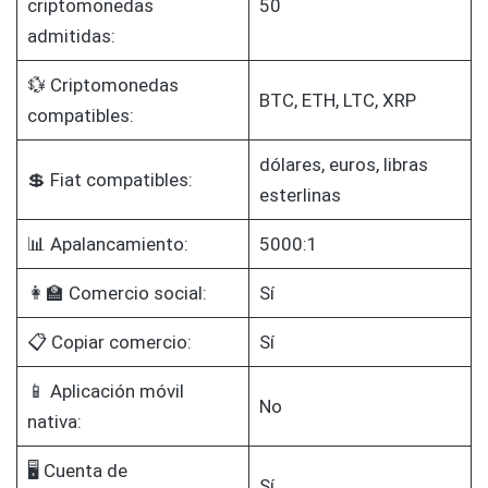
criptomonedas
50
admitidas:
💱 Criptomonedas
BTC, ETH, LTC, XRP
compatibles:
dólares, euros, libras
💲 Fiat compatibles:
esterlinas
📊 Apalancamiento:
5000:1
👩‍🏫 Comercio social:
Sí
📋 Copiar comercio:
Sí
📱 Aplicación móvil
No
nativa:
🖥️ Cuenta de
Sí