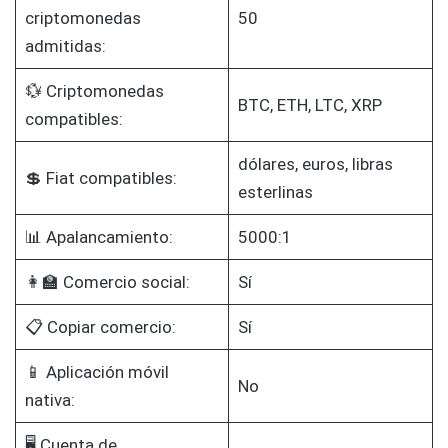
criptomonedas
50
admitidas:
💱 Criptomonedas
BTC, ETH, LTC, XRP
compatibles:
dólares, euros, libras
💲 Fiat compatibles:
esterlinas
📊 Apalancamiento:
5000:1
👩‍🏫 Comercio social:
Sí
📋 Copiar comercio:
Sí
📱 Aplicación móvil
No
nativa:
🖥️ Cuenta de