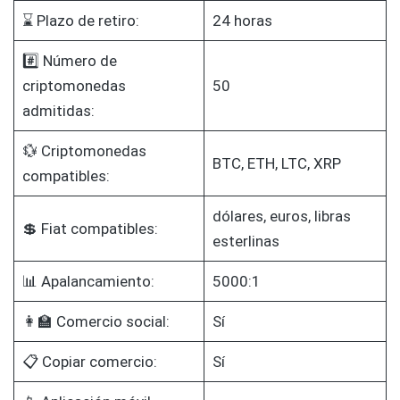
⌛ Plazo de retiro:
24 horas
#️⃣ Número de
criptomonedas
50
admitidas:
💱 Criptomonedas
BTC, ETH, LTC, XRP
compatibles:
dólares, euros, libras
💲 Fiat compatibles:
esterlinas
📊 Apalancamiento:
5000:1
👩‍🏫 Comercio social:
Sí
📋 Copiar comercio:
Sí