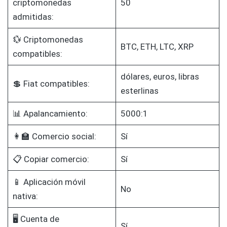
criptomonedas
50
admitidas:
💱 Criptomonedas
BTC, ETH, LTC, XRP
compatibles:
dólares, euros, libras
💲 Fiat compatibles:
esterlinas
📊 Apalancamiento:
5000:1
👩‍🏫 Comercio social:
Sí
📋 Copiar comercio:
Sí
📱 Aplicación móvil
No
nativa:
🖥️ Cuenta de
Sí