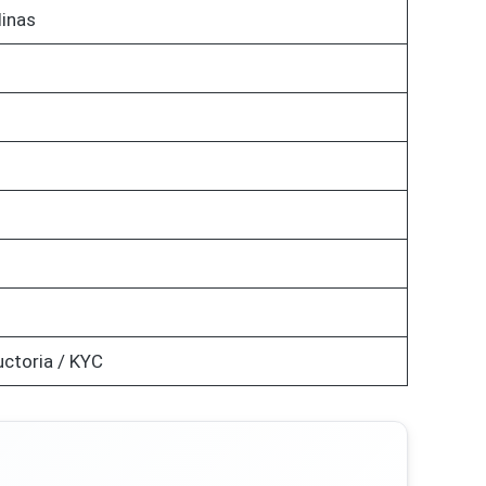
linas
uctoria / KYC