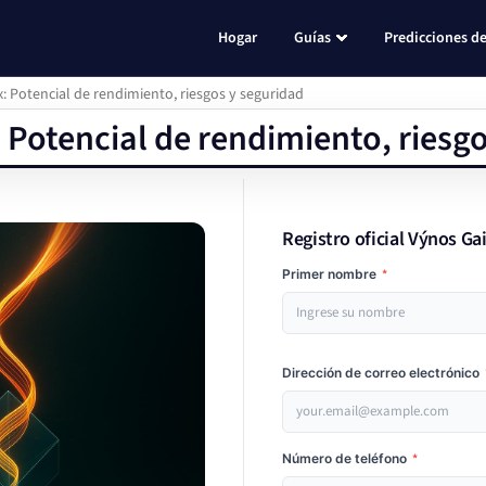
Hogar
Guías
Predicciones de
x: Potencial de rendimiento, riesgos y seguridad
 Potencial de rendimiento, riesg
Registro oficial Výnos Ga
Primer nombre
*
Dirección de correo electrónico
Número de teléfono
*