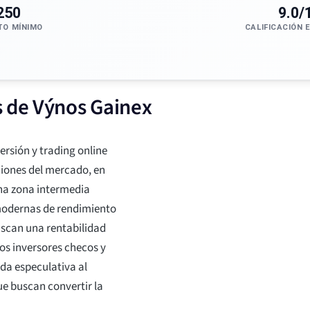
250
9.0/
TO MÍNIMO
CALIFICACIÓN 
s de Výnos Gainex
rsión y trading online
ciones del mercado, en
 una zona intermedia
s modernas de rendimiento
uscan una rentabilidad
os inversores checos y
da especulativa al
ue buscan convertir la