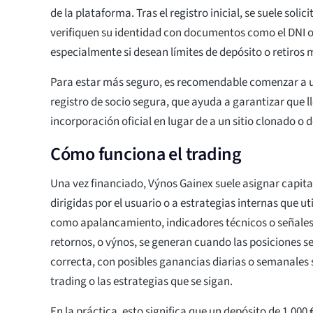
de la plataforma. Tras el registro inicial, se suele solic
verifiquen su identidad con documentos como el DNI o
especialmente si desean límites de depósito o retiros 
Para estar más seguro, es recomendable comenzar a ut
registro de socio segura, que ayuda a garantizar que ll
incorporación oficial en lugar de a un sitio clonado o 
Cómo funciona el trading
Una vez financiado, Výnos Gainex suele asignar capita
dirigidas por el usuario o a estrategias internas que u
como apalancamiento, indicadores técnicos o señales
retornos, o výnos, se generan cuando las posiciones s
correcta, con posibles ganancias diarias o semanales 
trading o las estrategias que se sigan.
En la práctica, esto significa que un depósito de 1.000