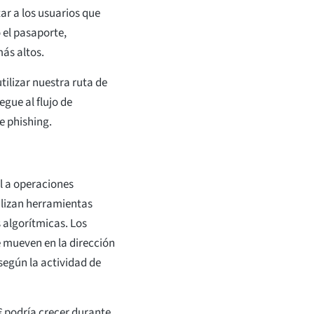
itar a los usuarios que
 el pasaporte,
más altos.
ilizar nuestra ruta de
egue al flujo de
de phishing.
l a operaciones
tilizan herramientas
 algorítmicas. Los
e mueven en la dirección
según la actividad de
 € podría crecer durante