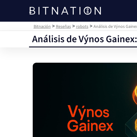
Bitnación
>
>
>
Bitnación
Reseñas
robots
Análisis de Výnos Gaine
Análisis de Výnos Gainex: