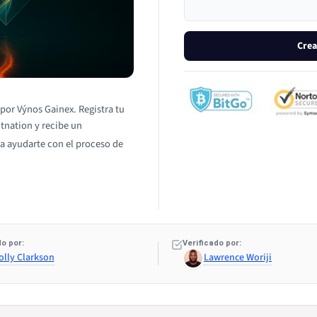
Crea
por Výnos Gainex. Registra tu
itnation y recibe un
a ayudarte con el proceso de
o por:
Verificado por:
olly Clarkson
Lawrence Woriji