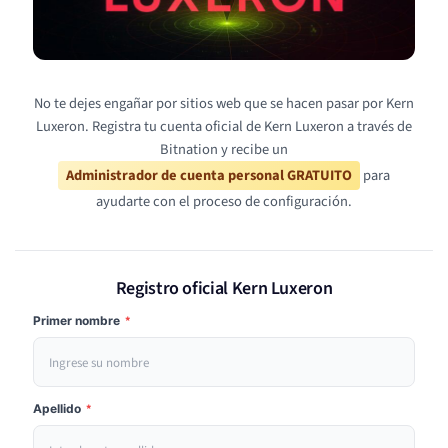
No te dejes engañar por sitios web que se hacen pasar por Kern
Luxeron. Registra tu cuenta oficial de Kern Luxeron a través de
Bitnation y recibe un
Administrador de cuenta personal GRATUITO
para
ayudarte con el proceso de configuración.
Registro oficial Kern Luxeron
Primer nombre
*
Apellido
*