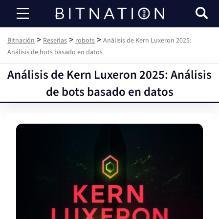
Bitnación
>
>
>
Bitnación
Reseñas
robots
Análisis de Kern Luxeron 2025:
Análisis de bots basado en datos
Análisis de Kern Luxeron 2025: Análisis
de bots basado en datos