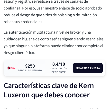
sesión y registro se realicen a través de canales de
confianza. Por eso, usar nuestro enlace de socio aprobado
reduce el riesgo de que sitios de phishing o de imitación
roben sus credenciales.
La autenticación multifactor a nivel de broker y una
cuidadosa higiene de contraseñas siguen siendo esenciales,
ya que ninguna plataforma puede eliminar por completo el
riesgo cibernético.
8.4/10
$250
CREAR UNA CUENTA
CALIFICACIÓN
DEPÓSITO MÍNIMO
EXCELENTE
Características clave de Kern
Luxeron que debes conocer