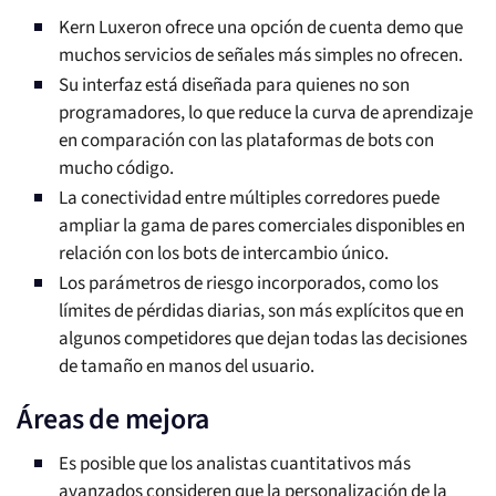
Kern Luxeron ofrece una opción de cuenta demo que
muchos servicios de señales más simples no ofrecen.
Su interfaz está diseñada para quienes no son
programadores, lo que reduce la curva de aprendizaje
en comparación con las plataformas de bots con
mucho código.
La conectividad entre múltiples corredores puede
ampliar la gama de pares comerciales disponibles en
relación con los bots de intercambio único.
Los parámetros de riesgo incorporados, como los
límites de pérdidas diarias, son más explícitos que en
algunos competidores que dejan todas las decisiones
de tamaño en manos del usuario.
Áreas de mejora
Es posible que los analistas cuantitativos más
avanzados consideren que la personalización de la