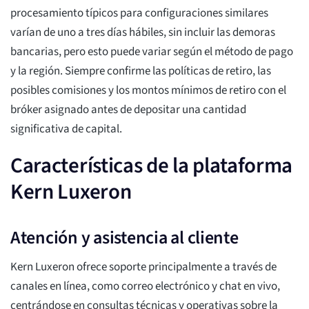
procesamiento típicos para configuraciones similares
varían de uno a tres días hábiles, sin incluir las demoras
bancarias, pero esto puede variar según el método de pago
y la región. Siempre confirme las políticas de retiro, las
posibles comisiones y los montos mínimos de retiro con el
bróker asignado antes de depositar una cantidad
significativa de capital.
Características de la plataforma
Kern Luxeron
Atención y asistencia al cliente
Kern Luxeron ofrece soporte principalmente a través de
canales en línea, como correo electrónico y chat en vivo,
centrándose en consultas técnicas y operativas sobre la