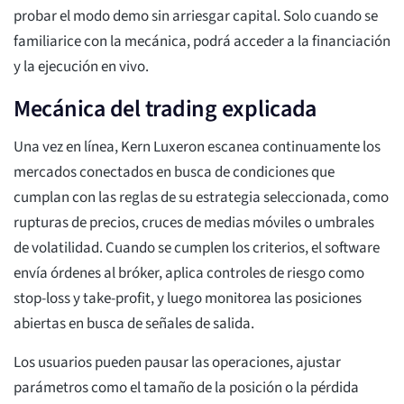
probar el modo demo sin arriesgar capital. Solo cuando se
familiarice con la mecánica, podrá acceder a la financiación
y la ejecución en vivo.
Mecánica del trading explicada
Una vez en línea, Kern Luxeron escanea continuamente los
mercados conectados en busca de condiciones que
cumplan con las reglas de su estrategia seleccionada, como
rupturas de precios, cruces de medias móviles o umbrales
de volatilidad. Cuando se cumplen los criterios, el software
envía órdenes al bróker, aplica controles de riesgo como
stop-loss y take-profit, y luego monitorea las posiciones
abiertas en busca de señales de salida.
Los usuarios pueden pausar las operaciones, ajustar
parámetros como el tamaño de la posición o la pérdida