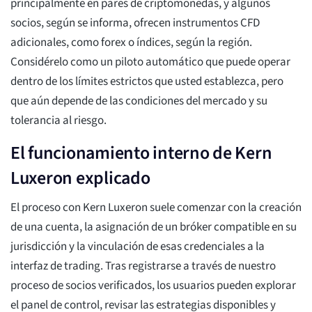
principalmente en pares de criptomonedas, y algunos
socios, según se informa, ofrecen instrumentos CFD
adicionales, como forex o índices, según la región.
Considérelo como un piloto automático que puede operar
dentro de los límites estrictos que usted establezca, pero
que aún depende de las condiciones del mercado y su
tolerancia al riesgo.
El funcionamiento interno de Kern
Luxeron explicado
El proceso con Kern Luxeron suele comenzar con la creación
de una cuenta, la asignación de un bróker compatible en su
jurisdicción y la vinculación de esas credenciales a la
interfaz de trading. Tras registrarse a través de nuestro
proceso de socios verificados, los usuarios pueden explorar
el panel de control, revisar las estrategias disponibles y