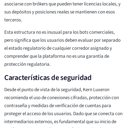
asociarse con brókers que pueden tener licencias locales, y
sus depósitos y posiciones reales se mantienen con esos
terceros.
Esta estructura no es inusual para los bots comerciales,
pero significa que los usuarios deben evaluar por separado
el estado regulatorio de cualquier corredor asignado y
comprender que la plataforma no es una garantía de
protección regulatoria.
Características de seguridad
Desde el punto de vista de la seguridad, Kern Luxeron
recomienda el uso de conexiones cifradas, protección con
contraseña y medidas de verificación de cuentas para
proteger el acceso de los usuarios. Dado que se conecta con
intermediarios externos, es fundamental que su inicio de