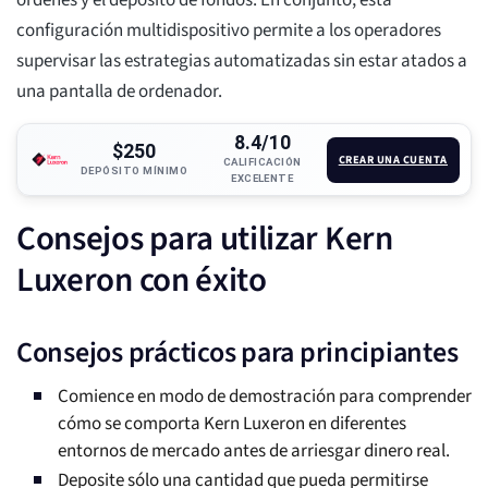
órdenes y el depósito de fondos. En conjunto, esta
configuración multidispositivo permite a los operadores
supervisar las estrategias automatizadas sin estar atados a
una pantalla de ordenador.
8.4/10
$250
CREAR UNA CUENTA
CALIFICACIÓN
DEPÓSITO MÍNIMO
EXCELENTE
Consejos para utilizar Kern
Luxeron con éxito
Consejos prácticos para principiantes
Comience en modo de demostración para comprender
cómo se comporta Kern Luxeron en diferentes
entornos de mercado antes de arriesgar dinero real.
Deposite sólo una cantidad que pueda permitirse