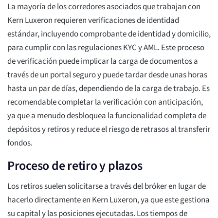
La mayoría de los corredores asociados que trabajan con
Kern Luxeron requieren verificaciones de identidad
estándar, incluyendo comprobante de identidad y domicilio,
para cumplir con las regulaciones KYC y AML. Este proceso
de verificación puede implicar la carga de documentos a
través de un portal seguro y puede tardar desde unas horas
hasta un par de días, dependiendo de la carga de trabajo. Es
recomendable completar la verificación con anticipación,
ya que a menudo desbloquea la funcionalidad completa de
depósitos y retiros y reduce el riesgo de retrasos al transferir
fondos.
Proceso de retiro y plazos
Los retiros suelen solicitarse a través del bróker en lugar de
hacerlo directamente en Kern Luxeron, ya que este gestiona
su capital y las posiciones ejecutadas. Los tiempos de