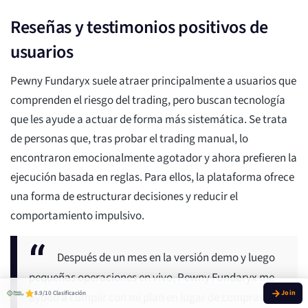
Reseñas y testimonios positivos de
usuarios
Pewny Fundaryx suele atraer principalmente a usuarios que
comprenden el riesgo del trading, pero buscan tecnología
que les ayude a actuar de forma más sistemática. Se trata
de personas que, tras probar el trading manual, lo
encontraron emocionalmente agotador y ahora prefieren la
ejecución basada en reglas. Para ellos, la plataforma ofrece
una forma de estructurar decisiones y reducir el
comportamiento impulsivo.
Después de un mes en la versión demo y luego
pequeñas operaciones en vivo, Pewny Fundaryx me
8.9/10 Clasificación
ayudó a cumplir con mi plan en lugar de comprar en