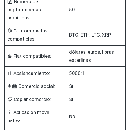
#️⃣ Número de
criptomonedas
50
admitidas:
💱 Criptomonedas
BTC, ETH, LTC, XRP
compatibles:
dólares, euros, libras
💲 Fiat compatibles:
esterlinas
📊 Apalancamiento:
5000:1
👩‍🏫 Comercio social:
Sí
📋 Copiar comercio:
Sí
📱 Aplicación móvil
No
nativa: