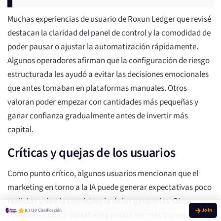
Muchas experiencias de usuario de Roxun Ledger que revisé
destacan la claridad del panel de control y la comodidad de
poder pausar o ajustar la automatización rápidamente.
Algunos operadores afirman que la configuración de riesgo
estructurada les ayudó a evitar las decisiones emocionales
que antes tomaban en plataformas manuales. Otros
valoran poder empezar con cantidades más pequeñas y
ganar confianza gradualmente antes de invertir más
capital.
Críticas y quejas de los usuarios
Como punto crítico, algunos usuarios mencionan que el
marketing en torno a la IA puede generar expectativas poco
realistas sobre la consistencia de las ganancias. Otros
8.7/10 Clasificación
consideran que la plataforma podría ser más transparente