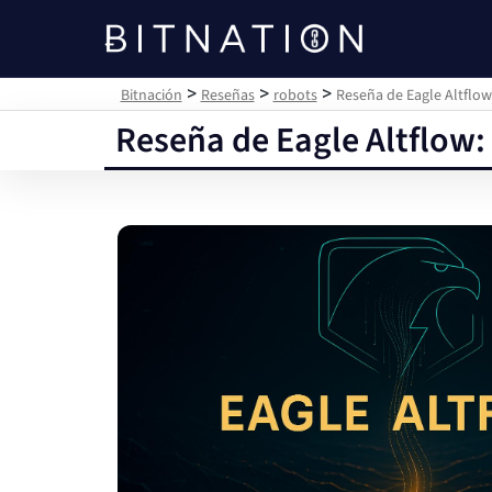
Bitnación
>
>
>
Bitnación
Reseñas
robots
Reseña de Eagle Altflow
Reseña de Eagle Altflow: 