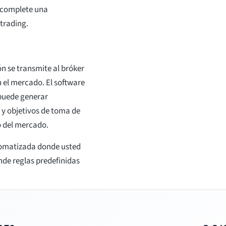
ue complete una
 trading.
ón se transmite al bróker
n el mercado. El software
 puede generar
 y objetivos de toma de
o del mercado.
tomatizada donde usted
de reglas predefinidas