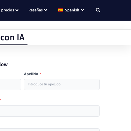
 precios
Reseñas
Spanish
 con IA
flow
Apellido
*
*