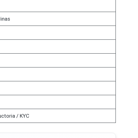
linas
uctoria / KYC