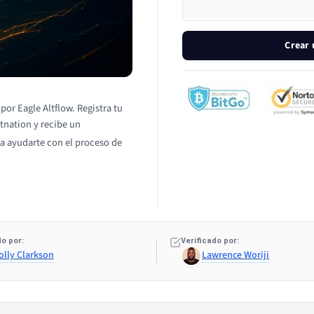
Crear 
por Eagle Altflow. Registra tu
itnation y recibe un
a ayudarte con el proceso de
o por:
Verificado por:
olly Clarkson
Lawrence Woriji