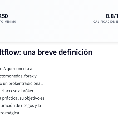
250
8.8/
TO MÍNIMO
CALIFICACIÓN 
ltflow: una breve definición
r IA que conecta a
iptomonedas, forex y
 un bróker tradicional,
 el acceso a brókers
 práctica, su objetivo es
uración de riesgos y la
ero mágica.