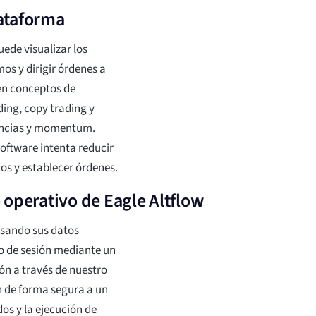
lataforma
ede visualizar los
os y dirigir órdenes a
en conceptos de
ing, copy trading y
dencias y momentum.
software intenta reducir
os y establecer órdenes.
 operativo de Eagle Altflow
esando sus datos
io de sesión mediante un
ón a través de nuestro
en de forma segura a un
os y la ejecución de