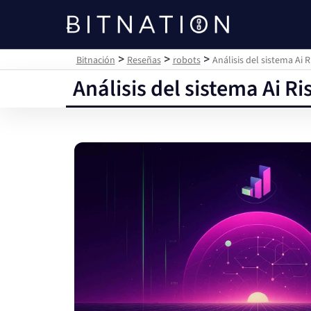
Bitnación
>
>
>
Bitnación
Reseñas
robots
Análisis del sistema Ai R
Análisis del sistema Ai Ri