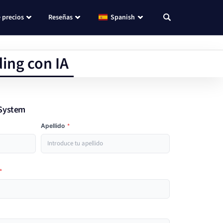
 precios
Reseñas
Spanish
ding con IA
g System
Apellido
*
*