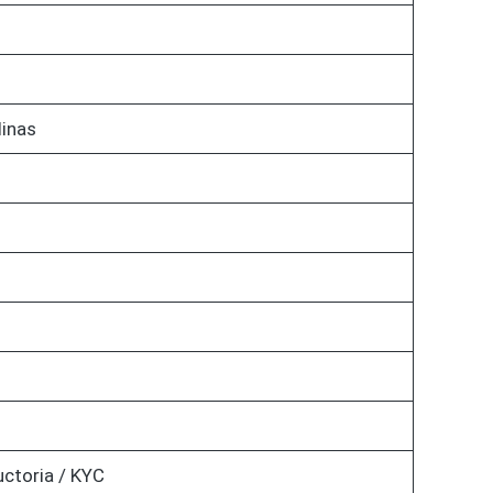
linas
uctoria / KYC