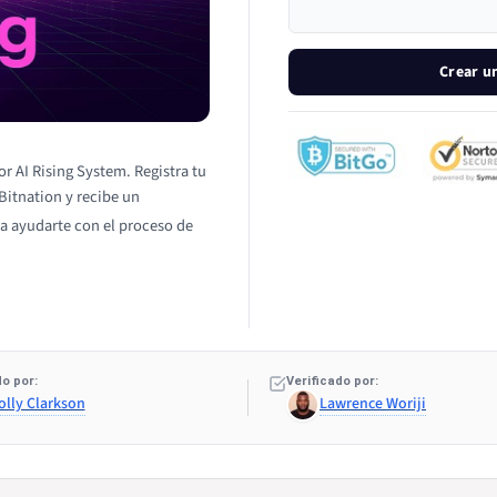
Crear u
r AI Rising System. Registra tu
 Bitnation y recibe un
a ayudarte con el proceso de
o por:
Verificado por:
olly Clarkson
Lawrence Woriji