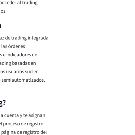
acceder al trading
jos.
a
az de trading integrada
 las órdenes
s e indicadores de
rading basadas en
Los usuarios suelen
s semiautomatizados,
g?
na cuenta y te asignan
l proceso de registro
 página de registro del