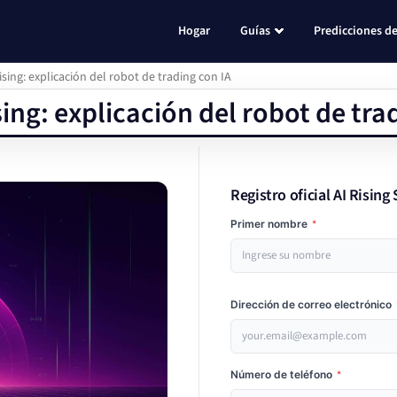
Hogar
Guías
Predicciones de
ising: explicación del robot de trading con IA
sing: explicación del robot de tra
Registro oficial AI Risin
Primer nombre
*
Dirección de correo electrónico
Número de teléfono
*