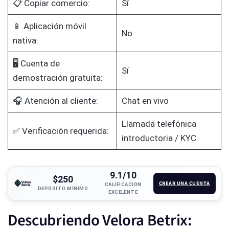
📋 Copiar comercio:
Sí
📱 Aplicación móvil
No
nativa:
🖥️ Cuenta de
Sí
demostración gratuita:
🎧 Atención al cliente:
Chat en vivo
Llamada telefónica
✅ Verificación requerida:
introductoria / KYC
9.1/10
$250
CREAR UNA CUENTA
CALIFICACIÓN
DEPÓSITO MÍNIMO
EXCELENTE
Descubriendo Velora Betrix: