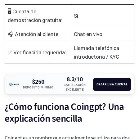
🖥️ Cuenta de
Sí
demostración gratuita:
🎧 Atención al cliente:
Chat en vivo
Llamada telefónica
✅ Verificación requerida:
introductoria / KYC
8.3/10
$250
CREAR UNA CUENTA
CALIFICACIÓN
DEPÓSITO MÍNIMO
EXCELENTE
¿Cómo funciona Coingpt? Una
explicación sencilla
Coingpt es un nombre que actualmente se utiliza para dos