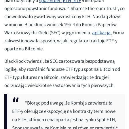
plan dotyczący a
spot-Ether (ETH) ETF
9 listopada
ogłoszono powstanie funduszu “iShares Ethereum Trust”, co
spowodowało gwałtowny wzrost ceny ETH. Nasdaq złożył
w imieniu BlackRock wniosek 19b-4 do Komisji Papierów
Wartościowych i Giełd (SEC) w jego imieniu.
aplikacja
, Firma
zakwestionowała sposób, w jaki regulator traktuje ETF-y
oparte na Bitcoinie.
BlackRock twierdzi, że SEC zastosowała bezpodstawną
logikę, aby rozróżnić fundusze ETF typu spot na Bitcoin od
ETF typu futures na Bitcoin, zatwierdzając te drugie i
odrzucając wielokrotne zastosowania tych pierwszych.
“Biorąc pod uwagę, że Komisja zatwierdziła
ETF-y oferujące ekspozycję na kontrakty terminowe
na ETH, których cena oparta jest na rynku spot ETH,
Sponsor uważa, że Komisja musi również zatwierdzić