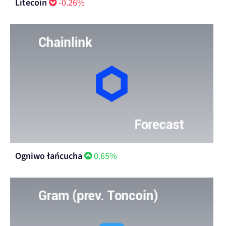
Litecoin
-0.26%
Ogniwo łańcucha
0.65%