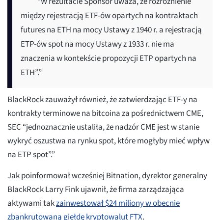
“W rezultacie Sponsor uważa, że rozróżnienie
między rejestracją ETF-ów opartych na kontraktach
futures na ETH na mocy Ustawy z 1940 r. a rejestracją
ETP-ów spot na mocy Ustawy z 1933 r. nie ma
znaczenia w kontekście propozycji ETP opartych na
ETH”.”
BlackRock zauważył również, że zatwierdzając ETF-y na
kontrakty terminowe na bitcoina za pośrednictwem CME,
SEC “jednoznacznie ustaliła, że nadzór CME jest w stanie
wykryć oszustwa na rynku spot, które mogłyby mieć wpływ
na ETP spot”.”
Jak poinformował wcześniej Bitnation, dyrektor generalny
BlackRock Larry Fink ujawnił, że firma zarządzająca
aktywami tak
zainwestował $24 miliony w obecnie
zbankrutowaną giełdę kryptowalut FTX
.