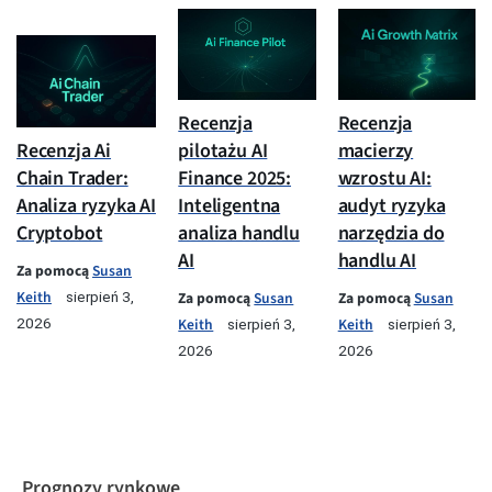
Recenzja
Recenzja
pilotażu AI
macierzy
Recenzja Ai
Finance 2025:
wzrostu AI:
Chain Trader:
Inteligentna
audyt ryzyka
Analiza ryzyka AI
analiza handlu
narzędzia do
Cryptobot
AI
handlu AI
Za pomocą
Susan
Keith
Za pomocą
Susan
Za pomocą
Susan
sierpień 3,
Keith
Keith
2026
sierpień 3,
sierpień 3,
2026
2026
Prognozy rynkowe