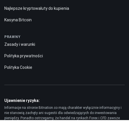
Najlepsze kryptowaluty do kupienia
Kasyna Bitcoin
PRAWNY
Zasady i warunki
Polityka prywatności
Polityka Cookie
Ujawnienie ryzyka:
Informacje na stronie Bitnation.co mają charakter wyłącznie informacyjny i
nie stanowią zachęty ani sugestii dla odwiedzających do inwestowania
pieniędzy. Ponadto ostrzegamy, że handel na rynkach Forex i CFD zawsze
wiąże się z wysokim ryzykiem. Według statystyk, 75-89% klientów traci
zainwestowane środki, a tylko 11-25% traderów osiąga zysk. Handel