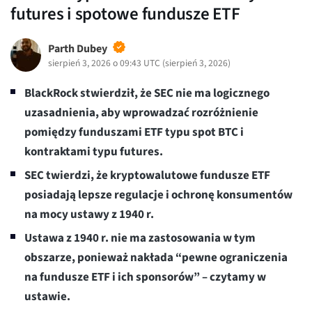
futures i spotowe fundusze ETF
Parth Dubey
sierpień 3, 2026 o 09:43 UTC
(
sierpień 3, 2026
)
BlackRock stwierdził, że SEC nie ma logicznego
uzasadnienia, aby wprowadzać rozróżnienie
pomiędzy funduszami ETF typu spot BTC i
kontraktami typu futures.
SEC twierdzi, że kryptowalutowe fundusze ETF
posiadają lepsze regulacje i ochronę konsumentów
na mocy ustawy z 1940 r.
Ustawa z 1940 r. nie ma zastosowania w tym
obszarze, ponieważ nakłada “pewne ograniczenia
na fundusze ETF i ich sponsorów” – czytamy w
ustawie.