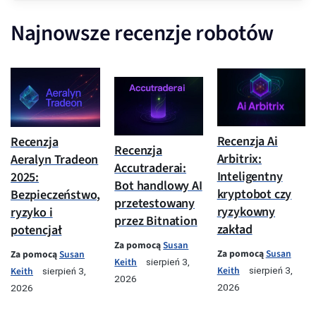
Najnowsze recenzje robotów
Recenzja Ai
Recenzja
Recenzja
Arbitrix:
Aeralyn Tradeon
Accutraderai:
Inteligentny
2025:
Bot handlowy AI
kryptobot czy
Bezpieczeństwo,
przetestowany
ryzykowny
ryzyko i
przez Bitnation
zakład
potencjał
Za pomocą
Susan
Za pomocą
Susan
Za pomocą
Susan
Keith
sierpień 3,
Keith
Keith
sierpień 3,
sierpień 3,
2026
2026
2026