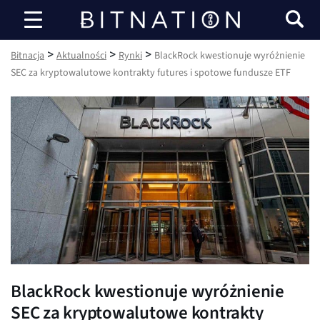
Bitnacja
>
>
>
Bitnacja
Aktualności
Rynki
BlackRock kwestionuje wyróżnienie
SEC za kryptowalutowe kontrakty futures i spotowe fundusze ETF
BlackRock kwestionuje wyróżnienie
SEC za kryptowalutowe kontrakty