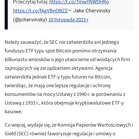
Przeczytaj tutaj:
https://t.co/7mwYNWDHRo
https://t.co/fAgVBnOBZZ
— Jake Chervinsky
10 listopada 2023 r
(@jchervinsky)
Należy zauważyć, że SEC nie zatwierdziła ani jednego
funduszu ETF typu spot Bitcoin pomimo otrzymania
kilkunastu wniosków o jego utworzenie od wiodących firm
zajmujących się zarządzaniem aktywami. Agencja
zatwierdziła jednak ETF-y typu futures na Bitcoin,
twierdząc, że mają one lepsze regulacje i ochronę
konsumentów na mocy Ustawy z 1940 r. w porównaniu z
Ustawą z 1933 r., która obejmuje kryptowalutowe ETF-y
kasowe.
Co więcej, wydaje się, że Komisja Papierów Wartościowych i
Giełd (SEC) również faworyzuje regulacje i umowy o