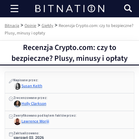
Bitnacja
>
>
>
Bitnacja
Opinie
Giełdy
Recenzja Crypto.com: czy to bezpieczne?
Plusy, minusy i opłaty
Recenzja Crypto.com: czy to
bezpieczne? Plusy, minusy i opłaty
Napisane przez:
Susan Keith
Zrecenzowane przez:
Holly Clarkson
Zweryfikowano pod kątem faktów przez:
Lawrence Woriji
Zaktualizowano:
sierpień 03, 2026