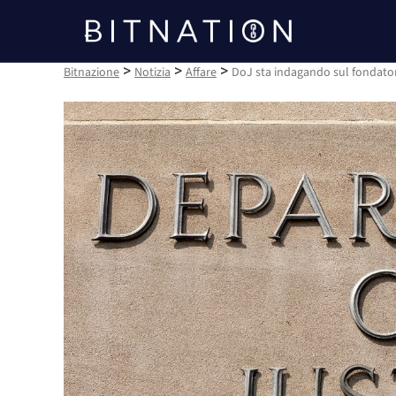
Bitnazione
>
>
>
Bitnazione
Notizia
Affare
DoJ sta indagando sul fondatore 