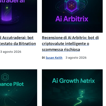
i Accutraderai: bot
Recensione di Ai Arbitrix: bot di
 testato da Bitnation
criptovalute intelligente o
scommessa rischiosa
3 agosto 2026
Di
Susan Keith
3 agosto 2026