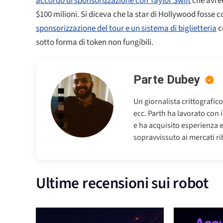
accordo di sponsorizzazione con Taylor Swift
che avreb
$100 milioni. Si diceva che la star di Hollywood fosse c
sponsorizzazione del tour e un sistema di biglietteria
co
sotto forma di token non fungibili.
Parte Dubey
Un giornalista crittografic
ecc. Parth ha lavorato con 
e ha acquisito esperienza 
sopravvissuto ai mercati riba
Ultime recensioni sui robot