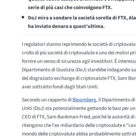
serie di più casi che coinvolgono FTX.
DoJ mira a sondare la società sorella di FTX, A
ha inviato denaro a quest'ultima.
I regolatori stanno reprimendo le società di criptovalu
crollo di più società di criptovalute e uno dei motivi pri
fornire un senso di sicurezza agli investitori. È interes
Dipartimento di Giustizia (DoJ) starebbe indagando s
del disgraziato exchange di criptovalute FTX, Sam Ba
aver sottratto fondi dagli Stati Uniti.
Secondo un rapporto di
Bloomberg
, il Dipartimento di
Uniti (DoJ) sta potenzialmente gettando le basi per un 
CEO di FTX, Sam Bankman-Fried, poiché le autorità d
ritengono che l'ex miliardario delle criptovalute e "ca
mondo delle criptovalute abbia probabilmente sottrat