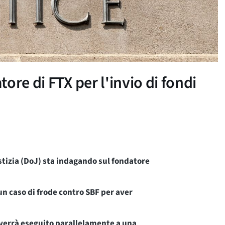
ore di FTX per l'invio di fondi
stizia (DoJ) sta indagando sul fondatore
un caso di frode contro SBF per aver
 verrà eseguito parallelamente a una