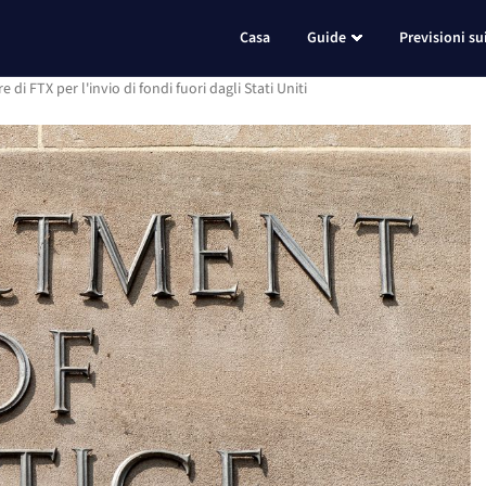
Casa
Guide
Previsioni su
di FTX per l'invio di fondi fuori dagli Stati Uniti