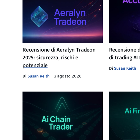
Recensione di Aeralyn Tradeon
Recensione d
2025: sicurezza, rischi e
di trading AI
potenziale
Di
Susan Keith
Di
Susan Keith
3 agosto 2026