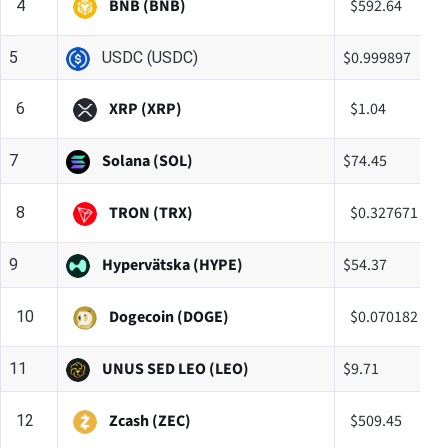
BNB (BNB)
$592.64
4
$0.999897
5
USDC (USDC)
XRP (XRP)
$1.04
6
Solana (SOL)
$74.45
7
TRON (TRX)
$0.327671
8
Hypervätska (HYPE)
$54.37
9
Dogecoin (DOGE)
$0.070182
10
UNUS SED LEO (LEO)
$9.71
11
Zcash (ZEC)
$509.45
12