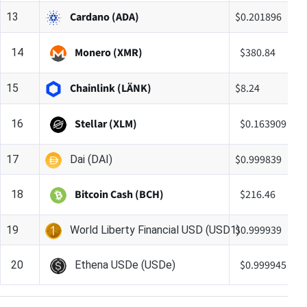
Cardano (ADA)
$0.201896
13
Monero (XMR)
$380.84
14
Chainlink (LÄNK)
$8.24
15
Stellar (XLM)
$0.163909
16
$0.999839
17
Dai (DAI)
Bitcoin Cash (BCH)
$216.46
18
$0.999939
19
World Liberty Financial USD (USD1)
$0.999945
20
Ethena USDe (USDe)