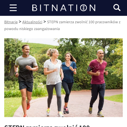
Bitnacja
>
>
Bitnacja
Aktualności
STEPN zamierza zwolnić 100 pracowników z
powodu niskiego zaangażowania