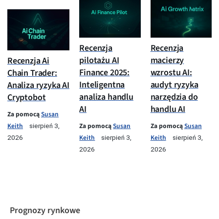
Recenzja
Recenzja
pilotażu AI
macierzy
Recenzja Ai
Finance 2025:
wzrostu AI:
Chain Trader:
Inteligentna
audyt ryzyka
Analiza ryzyka AI
analiza handlu
narzędzia do
Cryptobot
AI
handlu AI
Za pomocą
Susan
Keith
Za pomocą
Susan
Za pomocą
Susan
sierpień 3,
Keith
Keith
2026
sierpień 3,
sierpień 3,
2026
2026
Prognozy rynkowe