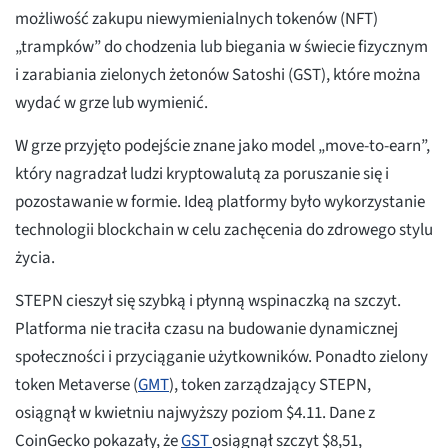
możliwość zakupu niewymienialnych tokenów (NFT)
„trampków” do chodzenia lub biegania w świecie fizycznym
i zarabiania zielonych żetonów Satoshi (GST), które można
wydać w grze lub wymienić.
W grze przyjęto podejście znane jako model „move-to-earn”,
który nagradzał ludzi kryptowalutą za poruszanie się i
pozostawanie w formie. Ideą platformy było wykorzystanie
technologii blockchain w celu zachęcenia do zdrowego stylu
życia.
STEPN cieszył się szybką i płynną wspinaczką na szczyt.
Platforma nie traciła czasu na budowanie dynamicznej
społeczności i przyciąganie użytkowników. Ponadto zielony
token Metaverse (
GMT
), token zarządzający STEPN,
osiągnął w kwietniu najwyższy poziom $4.11. Dane z
CoinGecko pokazały, że
GST
osiągnął szczyt $8,51,