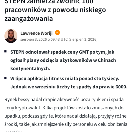
STEPN zamierza zwolnić 100
pracowników z powodu niskiego
zaangażowania
Lawrence Woriji
sierpień 3, 2026 o 09:43 UTC
(
sierpień 3, 2026
)
STEPN odnotował spadek ceny GMT po tym, jak
ogłosił plany odcięcia użytkowników w Chinach
kontynentalnych.
W lipcu aplikacja fitness miała ponad sto tysięcy.
Jednak we wrześniu liczby te spadły do prawie 6000.
Rynek bessy nadal drapie aktywność poza rynkiem i spada
ceny kryptowalut. Kilka projektów zostało zmuszonych do
upadku, podczas gdy te, które nadal działają, przyjęły różne
środki, takie jak zmniejszenie siły personelu w celu obniżenia