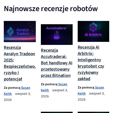
Najnowsze recenzje robotów
Recenzja Ai
Recenzja
Recenzja
Arbitrix:
Aeralyn Tradeon
Accutraderai:
Inteligentny
2025:
Bot handlowy AI
kryptobot czy
Bezpieczeństwo,
przetestowany
ryzykowny
ryzyko i
przez Bitnation
zakład
potencjał
Za pomocą
Susan
Za pomocą
Susan
Za pomocą
Susan
Keith
sierpień 3,
Keith
Keith
sierpień 3,
sierpień 3,
2026
2026
2026