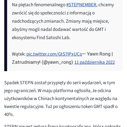
Na piętach fenomenalnego
#STEPNEMBER
, chcemy
zwrócić się do społeczności z informacją o
nadchodzących zmianach. Zmiany mają miejsce,
abyśmy mogli nadal dodawać wartość do GMT i
ekosystemu Find Satoshi Lab.
Wątek:
pic.twitter.com/GtS7IPxUCo
— Yawn Rong |
11 października 2022
Zatrudniamy! (@yawn_rong)
Spadek STEPN został przypięty do serii wydarzeń, w tym
jego ograniczeń. W maju platforma ogłosiła, że odcina
użytkowników w Chinach kontynentalnych ze względu na
kwestie regulacyjne. Tuż po ogłoszeniu token GMT spadł o
40%.
STEPN nie jest jedyną firmą kryptograficzną, która ogłosiła