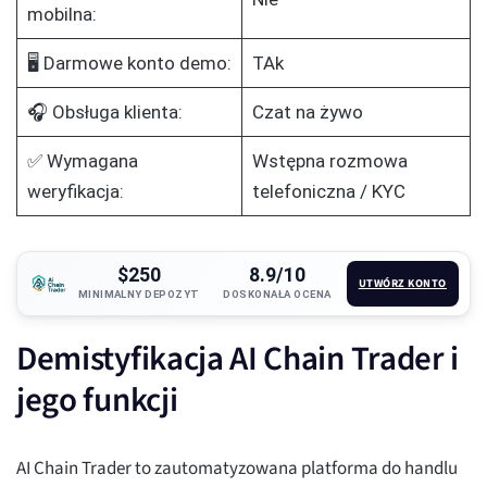
mobilna:
🖥️ Darmowe konto demo:
TAk
🎧 Obsługa klienta:
Czat na żywo
✅ Wymagana
Wstępna rozmowa
weryfikacja:
telefoniczna / KYC
$250
8.9/10
UTWÓRZ KONTO
MINIMALNY DEPOZYT
DOSKONAŁA OCENA
Demistyfikacja AI Chain Trader i
jego funkcji
AI Chain Trader to zautomatyzowana platforma do handlu