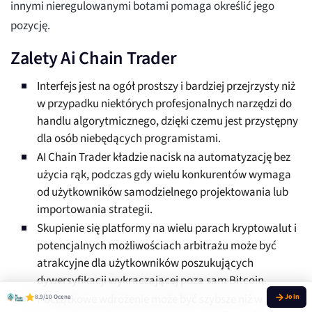
innymi nieregulowanymi botami pomaga określić jego
pozycję.
Zalety Ai Chain Trader
Interfejs jest na ogół prostszy i bardziej przejrzysty niż
w przypadku niektórych profesjonalnych narzędzi do
handlu algorytmicznego, dzięki czemu jest przystępny
dla osób niebędących programistami.
AI Chain Trader kładzie nacisk na automatyzację bez
użycia rąk, podczas gdy wielu konkurentów wymaga
od użytkowników samodzielnego projektowania lub
importowania strategii.
Skupienie się platformy na wielu parach kryptowalut i
potencjalnych możliwościach arbitrażu może być
atrakcyjne dla użytkowników poszukujących
dywersyfikacji wykraczającej poza sam Bitcoin.
Początkowe wdrożenie może być szybsze niż w
8.9/10 Ocena