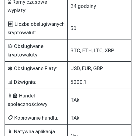
⌛ Ramy czasowe
24 godziny
wypłaty:
#️⃣ Liczba obsługiwanych
50
kryptowalut:
💱 Obsługiwane
BTC, ETH, LTC, XRP
kryptowaluty:
💲 Obsługiwane Fiaty:
USD, EUR, GBP
📊 Dźwignia:
5000:1
👩‍🏫 Handel
TAk
społecznościowy:
📋 Kopiowanie handlu:
TAk
📱 Natywna aplikacja
Nie