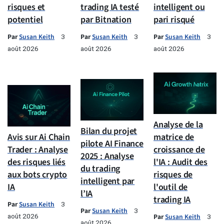
risques et
trading IA testé
intelligent ou
potentiel
par Bitnation
pari risqué
Par
Susan Keith
Par
Susan Keith
Par
Susan Keith
3
3
3
août 2026
août 2026
août 2026
Analyse de la
Bilan du projet
Avis sur Ai Chain
matrice de
pilote AI Finance
Trader : Analyse
croissance de
2025 : Analyse
des risques liés
l'IA : Audit des
du trading
aux bots crypto
risques de
intelligent par
IA
l'outil de
l’IA
trading IA
Par
Susan Keith
3
Par
Susan Keith
3
août 2026
Par
Susan Keith
3
août 2026