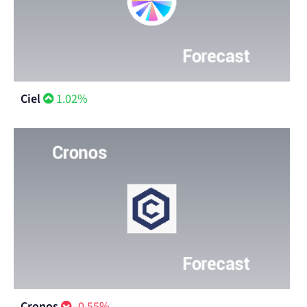
Ciel
1.02%
Cronos
-0.55%