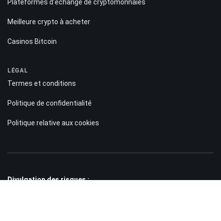
Plateformes d'échange de cryptomonnaies
Meilleure crypto à acheter
Casinos Bitcoin
LÉGAL
Termes et conditions
Politique de confidentialité
Politique relative aux cookies
Divulgation des risques :
Les informations présentes sur le site Bitnation.co sont fournies à titre
purement informatif et ne constituent en aucun cas une incitation à investir.
Par ailleurs, nous vous rappelons que le trading sur les marchés Forex et
CFD comporte toujours un risque élevé. Selon les statistiques, entre 75 000