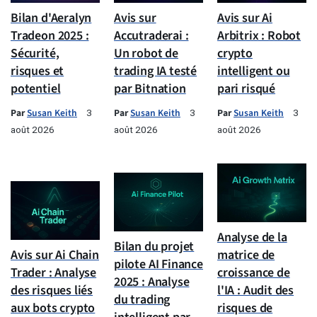
Bilan d'Aeralyn
Avis sur
Avis sur Ai
Tradeon 2025 :
Accutraderai :
Arbitrix : Robot
Sécurité,
Un robot de
crypto
risques et
trading IA testé
intelligent ou
potentiel
par Bitnation
pari risqué
Par
Susan Keith
Par
Susan Keith
Par
Susan Keith
3
3
3
août 2026
août 2026
août 2026
Analyse de la
Bilan du projet
Avis sur Ai Chain
matrice de
pilote AI Finance
Trader : Analyse
croissance de
2025 : Analyse
des risques liés
l'IA : Audit des
du trading
aux bots crypto
risques de