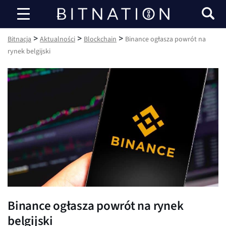
Bitnacja
>
>
>
Bitnacja
Aktualności
Blockchain
Binance ogłasza powrót na
rynek belgijski
Binance ogłasza powrót na rynek
belgijski