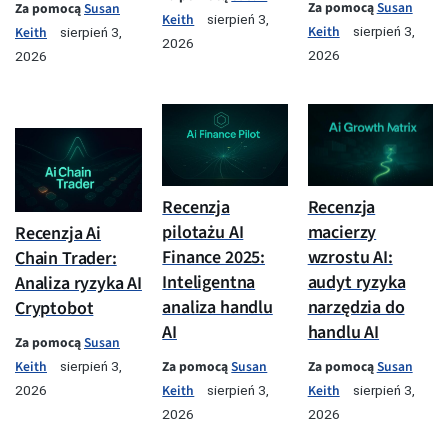
Za pomocą
Susan
Za pomocą
Susan
Keith
sierpień 3,
Keith
Keith
sierpień 3,
sierpień 3,
2026
2026
2026
Recenzja
Recenzja
pilotażu AI
macierzy
Recenzja Ai
Finance 2025:
wzrostu AI:
Chain Trader:
Inteligentna
audyt ryzyka
Analiza ryzyka AI
analiza handlu
narzędzia do
Cryptobot
AI
handlu AI
Za pomocą
Susan
Keith
Za pomocą
Susan
Za pomocą
Susan
sierpień 3,
Keith
Keith
2026
sierpień 3,
sierpień 3,
2026
2026