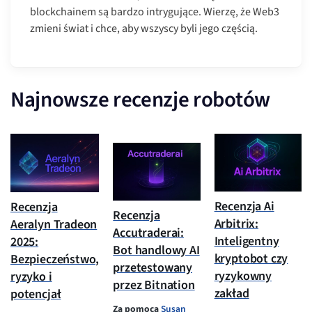
blockchainem są bardzo intrygujące. Wierzę, że Web3
zmieni świat i chce, aby wszyscy byli jego częścią.
Najnowsze recenzje robotów
Recenzja Ai
Recenzja
Recenzja
Arbitrix:
Aeralyn Tradeon
Accutraderai:
Inteligentny
2025:
Bot handlowy AI
kryptobot czy
Bezpieczeństwo,
przetestowany
ryzykowny
ryzyko i
przez Bitnation
zakład
potencjał
Za pomocą
Susan