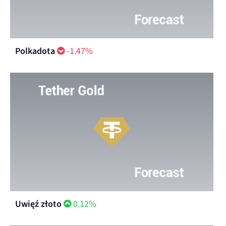
Polkadota
-1.47%
Uwięź złoto
0.12%