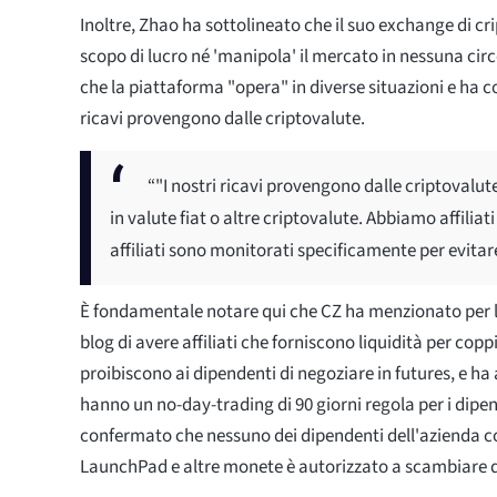
Inoltre, Zhao ha sottolineato che il suo exchange di c
scopo di lucro né 'manipola' il mercato in nessuna ci
che la piattaforma "opera" in diverse situazioni e ha 
ricavi provengono dalle criptovalute.
“"I nostri ricavi provengono dalle criptovalut
in valute fiat o altre criptovalute. Abbiamo affilia
affiliati sono monitorati specificamente per evitar
È fondamentale notare qui che CZ ha menzionato per l
blog di avere affiliati che forniscono liquidità per cop
proibiscono ai dipendenti di negoziare in futures, e ha
hanno un no-day-trading di 90 giorni regola per i dipe
confermato che nessuno dei dipendenti dell'azienda 
LaunchPad e altre monete è autorizzato a scambiare 