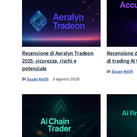
Recensione di Aeralyn Tradeon
Recensione d
2025: sicurezza, rischi e
di trading AI
potenziale
Di
Susan Keith
Di
Susan Keith
3 agosto 2026