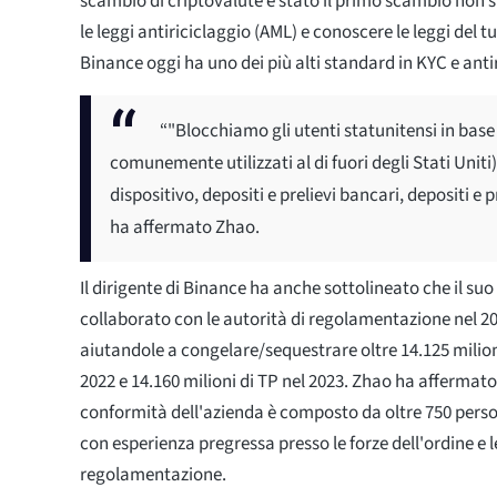
scambio di criptovalute è stato il primo scambio non s
le leggi antiriciclaggio (AML) e conoscere le leggi del t
Binance oggi ha uno dei più alti standard in KYC e anti
“"Blocchiamo gli utenti statunitensi in base 
comunemente utilizzati al di fuori degli Stati Uniti
dispositivo, depositi e prelievi bancari, depositi e 
ha affermato Zhao.
Il dirigente di Binance ha anche sottolineato che il s
collaborato con le autorità di regolamentazione nel 20
aiutandole a congelare/sequestrare oltre 14.125 milioni
2022 e 14.160 milioni di TP nel 2023. Zhao ha affermato
conformità dell'azienda è composto da oltre 750 perso
con esperienza pregressa presso le forze dell'ordine e l
regolamentazione.