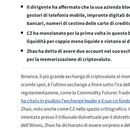
Il dirigente ha affermato che la sua azienda bloc
gestori di telefonia mobile, impronte digitali de
bancari, numeri di cestino delle carte di credito
CZ ha menzionato per la prima volta in questo bl
liquidità per coppie meno liquide e vietano ai 
Zhao ha detto di avere due account nel suo exch
per la memorizzazione di criptovalute.
Binance, il più grande exchange di criptovalute al mo
scambi spot, è l'ultimo exchange a finire sotto l'ira del
regolamentazione, come la Commodity Futures Tradi
ha citato in giudizio l'exchange leader e il suo co-fon
Zhao, noto anche come CZ nello spazio crittografico. I
intentata presso il tribunale distrettuale per il distret
dell'Illinois, Zhao ha dichiarato di essere sorpreso e 