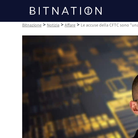
Bitnazione
>
>
>
Bitnazione
Notizia
Affare
Le accuse della CFTC sono "una 