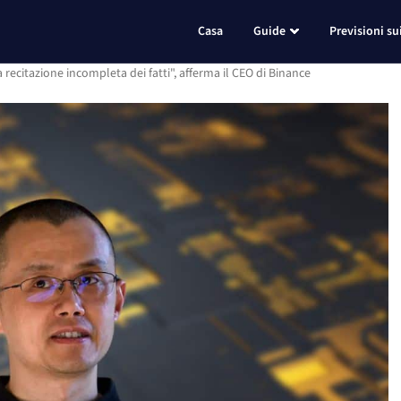
Casa
Guide
Previsioni su
recitazione incompleta dei fatti", afferma il CEO di Binance