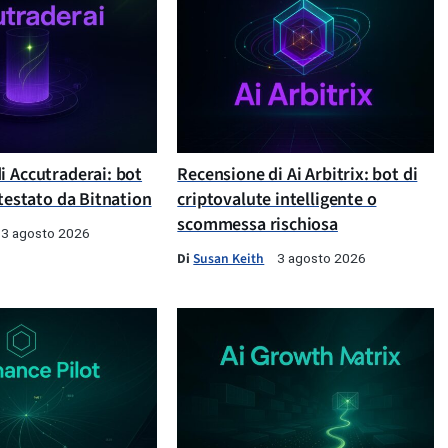
i Accutraderai: bot
Recensione di Ai Arbitrix: bot di
 testato da Bitnation
criptovalute intelligente o
scommessa rischiosa
3 agosto 2026
Di
Susan Keith
3 agosto 2026