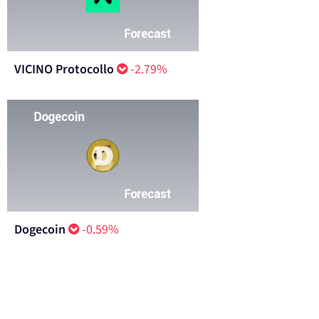
VICINO Protocollo
-2.79%
Dogecoin
-0.59%