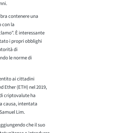
nni.
embra contenere una
o con la
eclamo". È interessante
ato i propri obblighi
torità di
ando le norme di
tito ai cittadini
ed Ether (ETH) nel 2019,
di criptovalute ha
la causa, intentata
, Samuel Lim.
aggiungendo che il suo