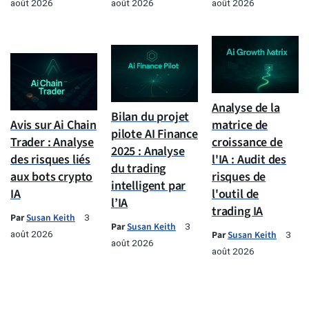
août 2026
août 2026
août 2026
Analyse de la
Bilan du projet
Avis sur Ai Chain
matrice de
pilote AI Finance
Trader : Analyse
croissance de
2025 : Analyse
des risques liés
l'IA : Audit des
du trading
aux bots crypto
risques de
intelligent par
IA
l'outil de
l’IA
trading IA
Par
Susan Keith
3
Par
Susan Keith
3
août 2026
Par
Susan Keith
3
août 2026
août 2026