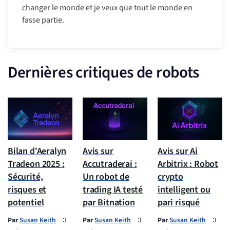
changer le monde et je veux que tout le monde en
fasse partie.
Dernières critiques de robots
Bilan d'Aeralyn
Avis sur
Avis sur Ai
Tradeon 2025 :
Accutraderai :
Arbitrix : Robot
Sécurité,
Un robot de
crypto
risques et
trading IA testé
intelligent ou
potentiel
par Bitnation
pari risqué
Par
Susan Keith
Par
Susan Keith
Par
Susan Keith
3
3
3