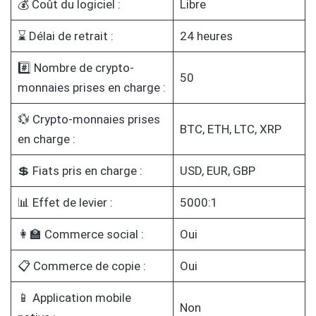
💰 Coût du logiciel :
Libre
⌛ Délai de retrait :
24 heures
#️⃣ Nombre de crypto-
50
monnaies prises en charge :
💱 Crypto-monnaies prises
BTC, ETH, LTC, XRP
en charge :
💲 Fiats pris en charge :
USD, EUR, GBP
📊 Effet de levier :
5000:1
👩‍🏫 Commerce social :
Oui
📋 Commerce de copie :
Oui
📱 Application mobile
Non