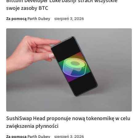
Bitcoin Developer Luke Dashjr stracił wszystkie
swoje zasoby BTC
Za pomocą
Parth Dubey
sierpień 3, 2026
SushiSwap Head proponuje nową tokenomikę w celu
zwiększenia płynności
Za pomocą
Parth Dubey
sierpień 3, 2026