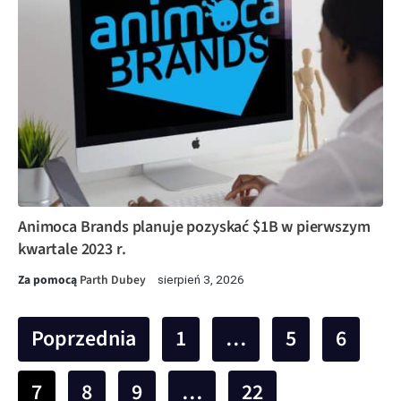
Animoca Brands planuje pozyskać $1B w pierwszym
kwartale 2023 r.
Za pomocą
Parth Dubey
sierpień 3, 2026
Poprzednia
1
…
5
6
7
8
9
…
22