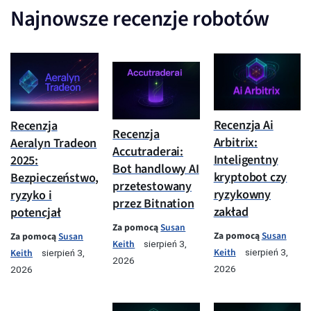
Najnowsze recenzje robotów
Recenzja Ai
Recenzja
Recenzja
Arbitrix:
Aeralyn Tradeon
Accutraderai:
Inteligentny
2025:
Bot handlowy AI
kryptobot czy
Bezpieczeństwo,
przetestowany
ryzykowny
ryzyko i
przez Bitnation
zakład
potencjał
Za pomocą
Susan
Za pomocą
Susan
Za pomocą
Susan
Keith
sierpień 3,
Keith
Keith
sierpień 3,
sierpień 3,
2026
2026
2026