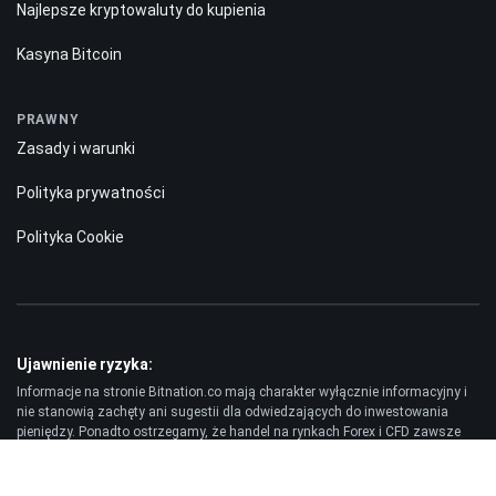
Najlepsze kryptowaluty do kupienia
Kasyna Bitcoin
PRAWNY
Zasady i warunki
Polityka prywatności
Polityka Cookie
Ujawnienie ryzyka:
Informacje na stronie Bitnation.co mają charakter wyłącznie informacyjny i
nie stanowią zachęty ani sugestii dla odwiedzających do inwestowania
pieniędzy. Ponadto ostrzegamy, że handel na rynkach Forex i CFD zawsze
wiąże się z wysokim ryzykiem. Według statystyk, 75-89% klientów traci
zainwestowane środki, a tylko 11-25% traderów osiąga zysk. Handel
kontraktami futures i opcjami wiąże się ze znacznym ryzykiem straty i nie