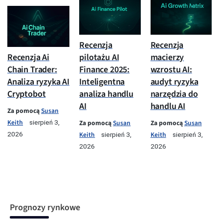
Recenzja
Recenzja
pilotażu AI
macierzy
Recenzja Ai
Finance 2025:
wzrostu AI:
Chain Trader:
Inteligentna
audyt ryzyka
Analiza ryzyka AI
analiza handlu
narzędzia do
Cryptobot
AI
handlu AI
Za pomocą
Susan
Keith
Za pomocą
Susan
Za pomocą
Susan
sierpień 3,
Keith
Keith
2026
sierpień 3,
sierpień 3,
2026
2026
Prognozy rynkowe