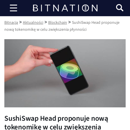
Bitnacja
>
>
>
Bitnacja
Aktualności
Blockchain
SushiSwap Head proponuje
nową tokenomikę w celu zwiększenia płynności
SushiSwap Head proponuje nową
tokenomikę w celu zwiększenia