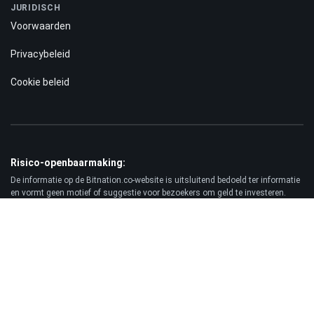
JURIDISCH
Voorwaarden
Privacybeleid
Cookie beleid
Risico-openbaarmaking:
De informatie op de Bitnation.co-website is uitsluitend bedoeld ter informatie
en vormt geen motief of suggestie voor bezoekers om geld te investeren.
Bovendien waarschuwen wij u ervoor dat handelen op de forex- en CFD-markt
altijd een hoog risico met zich meebrengt. Volgens de statistieken verliest
75-89% van de klanten het geïnvesteerde geld en maakt slechts 11-25% van
de handelaren winst. Handelen in futures en opties brengt aanzienlijke
risico's met zich mee en is niet geschikt voor elke belegger.
Vrijwaring:
Bitnation.co is niet aansprakelijk voor de gevolgen van handelsbeslissingen