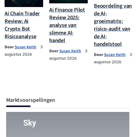
Beoordeling van
Ai Finance Pilot
Ai Chain Trader
de AI-
Review 2025:
Review: Ai
groeimatrix:
analyse van
Crypto Bot
risico-audit van
slimme AI-
Risicoanalyse
de AI-
handel
handelstool
Door
Susan Keith
3
Door
Susan Keith
3
augustus 2026
Door
Susan Keith
3
augustus 2026
augustus 2026
Marktvoorspellingen