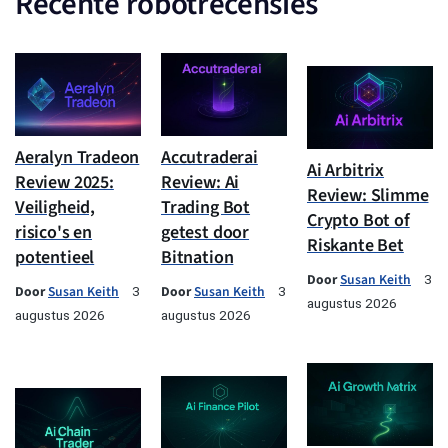
Recente robotrecensies
Aeralyn Tradeon
Accutraderai
Ai Arbitrix
Review 2025:
Review: Ai
Review: Slimme
Veiligheid,
Trading Bot
Crypto Bot of
risico's en
getest door
Riskante Bet
potentieel
Bitnation
Door
Susan Keith
3
Door
Susan Keith
Door
Susan Keith
3
3
augustus 2026
augustus 2026
augustus 2026