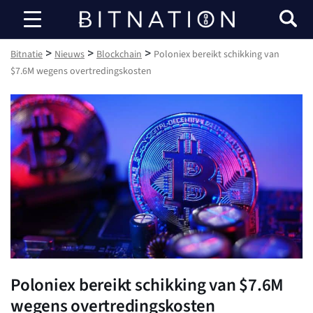
Bitnatie
>
>
>
Bitnatie
Nieuws
Blockchain
Poloniex bereikt schikking van
$7.6M wegens overtredingskosten
Poloniex bereikt schikking van $7.6M
wegens overtredingskosten