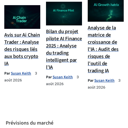
Analyse de la
Bilan du projet
Avis sur Ai Chain
matrice de
pilote AI Finance
Trader : Analyse
croissance de
2025 : Analyse
des risques liés
l'IA : Audit des
du trading
aux bots crypto
risques de
intelligent par
IA
l'outil de
l’IA
trading IA
Par
Susan Keith
3
Par
Susan Keith
3
août 2026
Par
Susan Keith
3
août 2026
août 2026
Prévisions du marché