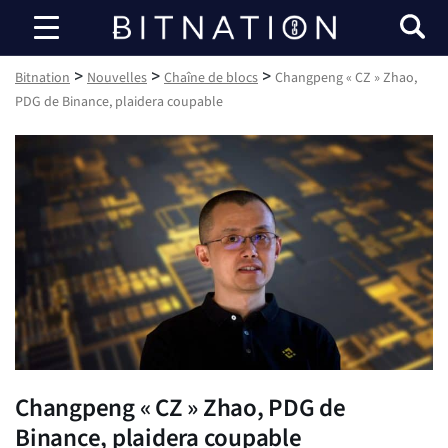
Bitnation
>
>
>
Bitnation
Nouvelles
Chaîne de blocs
Changpeng « CZ » Zhao,
PDG de Binance, plaidera coupable
Changpeng « CZ » Zhao, PDG de
Binance, plaidera coupable