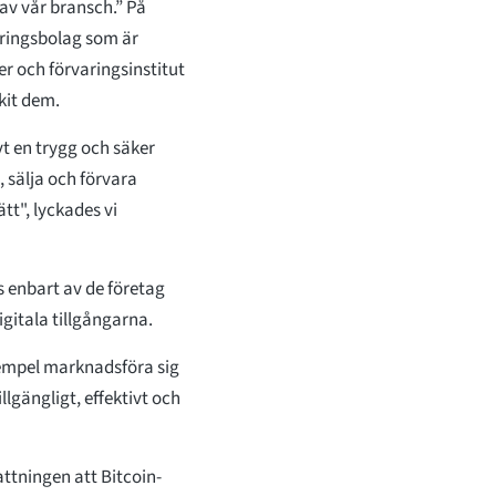
 av vår bransch.” På
kringsbolag som är
r och förvaringsinstitut
ikit dem.
vt en trygg och säker
 sälja och förvara
ätt", lyckades vi
 enbart av de företag
gitala tillgångarna.
xempel marknadsföra sig
llgängligt, effektivt och
ttningen att Bitcoin-