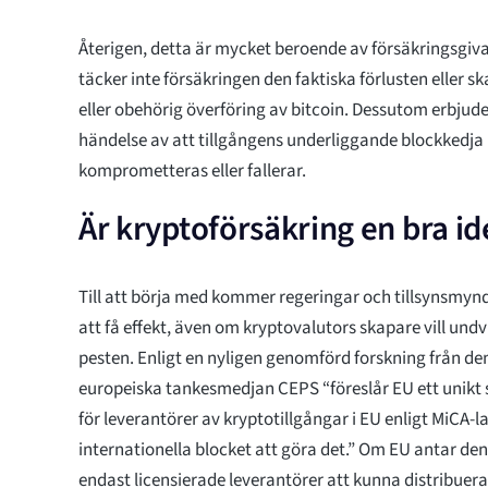
Återigen, detta är mycket beroende av försäkringsgivare
täcker inte försäkringen den faktiska förlusten eller 
eller obehörig överföring av bitcoin. Dessutom erbjude
händelse av att tillgångens underliggande blockkedja
komprometteras eller fallerar.
Är kryptoförsäkring en bra id
Till att börja med kommer regeringar och tillsynsmy
att få effekt, även om kryptovalutors skapare vill und
pesten. Enligt en nyligen genomförd forskning från de
europeiska tankesmedjan CEPS “föreslår EU ett unikt 
för leverantörer av kryptotillgångar i EU enligt MiCA-l
internationella blocket att göra det.” Om EU antar de
endast licensierade leverantörer att kunna distribuer