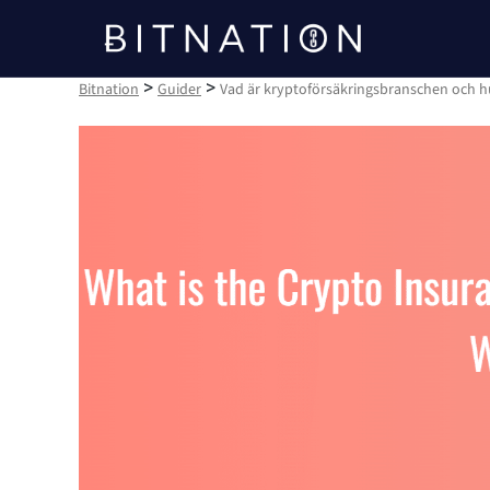
Bitnation
>
>
Bitnation
Guider
Vad är kryptoförsäkringsbranschen och h