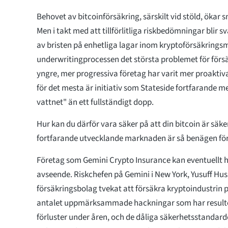
Behovet av bitcoinförsäkring, särskilt vid stöld, ökar 
Men i takt med att tillförlitliga riskbedömningar blir 
av bristen på enhetliga lagar inom kryptoförsäkrings
underwritingprocessen det största problemet för förs
yngre, mer progressiva företag har varit mer proakti
för det mesta är initiativ som Stateside fortfarande me
vattnet" än ett fullständigt dopp.
Hur kan du därför vara säker på att din bitcoin är säk
fortfarande utvecklande marknaden är så benägen för 
Företag som Gemini Crypto Insurance kan eventuellt hjä
avseende. Riskchefen på Gemini i New York, Yusuff Hussa
försäkringsbolag tvekat att försäkra kryptoindustrin 
antalet uppmärksammade hackningar som har resulter
förluster under åren, och de dåliga säkerhetsstandarde