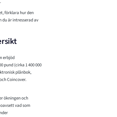
.
t, förklara hur den
 du är intresserad av
rsikt
m erbjöd
0 pund (cirka 1 400 000
ektronisk plånbok,
och Coincover.
ter ökningen och
, oavsett vad som
under