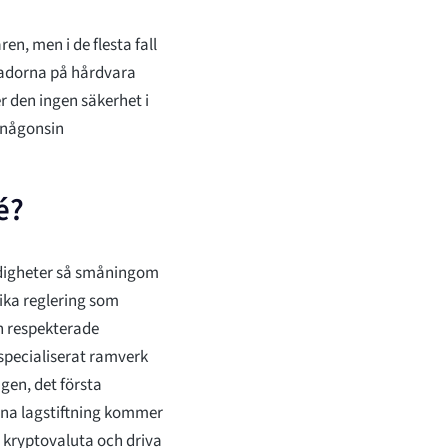
n, men i de flesta fall
skadorna på hårdvara
r den ingen säkerhet i
 någonsin
é?
ndigheter så småningom
vika reglering som
n respekterade
specialiserat ramverk
agen, det första
nna lagstiftning kommer
a kryptovaluta och driva