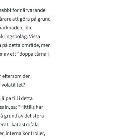
snabbt för närvarande.
svårare att göra på grund
marknaden, blir
äkringsbolag. Vissa
va på detta område, men
r av ett "doppa tårna i
er eftersom den
volatilitet?
lpa till i detta
in, sa: “Hittills har
på grund av det stora
at i katastrofala
r, interna kontroller,