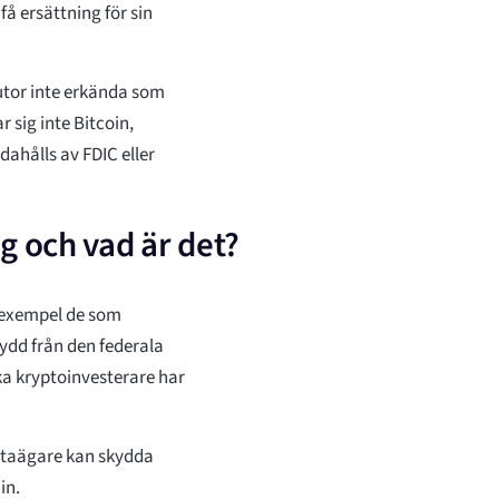
å ersättning för sin
lutor inte erkända som
 sig inte Bitcoin,
ahålls av FDIC eller
g och vad är det?
l exempel de som
skydd från den federala
ka kryptoinvesterare har
lutaägare kan skydda
in.