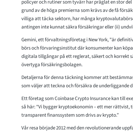
policyer och rutiner som tyvärr har präglat en stor del
grund av de höga premierna som krävs av de få försä
villiga att täcka sektorn, har många kryptovalutabörse
antingen inte kunnat säkra försäkringar eller (ii) undv
Gemini, ett förvaltningsföretag i New York, "är definiti
börs och förvaringsinstitut där konsumenter kan köpa,
digitala tillgångar på ett reglerat, säkert och korrekt s
övertyga försäkringsbolagen.
Detaljerna för denna täckning kommer att bestämmas
som väljer att teckna och försäkra de underliggande di
Ett företag som Coinbase Crypto Insurance kan till e
så här: “Vi bygger kryptoekonomin – ett mer rättvist, ti
transparent finanssystem som drivs av krypto.”
Vår resa började 2012 med den revolutionerande uppfa