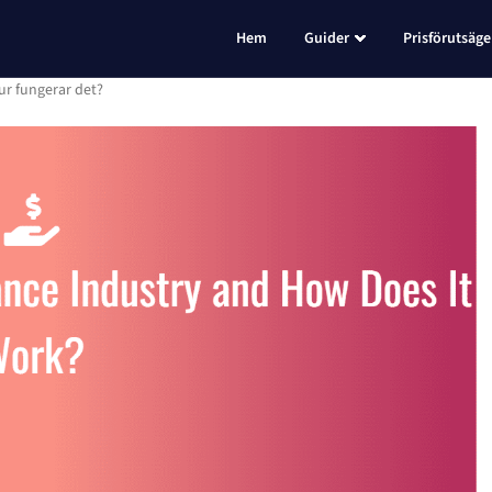
Hem
Guider
Prisförutsäge
ur fungerar det?