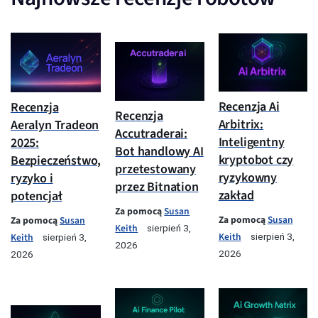
Recenzja Ai
Recenzja
Recenzja
Arbitrix:
Aeralyn Tradeon
Accutraderai:
Inteligentny
2025:
Bot handlowy AI
kryptobot czy
Bezpieczeństwo,
przetestowany
ryzykowny
ryzyko i
przez Bitnation
zakład
potencjał
Za pomocą
Susan
Za pomocą
Susan
Za pomocą
Susan
Keith
sierpień 3,
Keith
Keith
sierpień 3,
sierpień 3,
2026
2026
2026