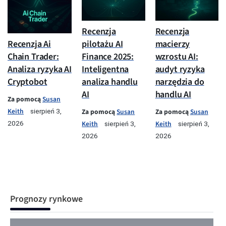
Recenzja
Recenzja
pilotażu AI
macierzy
Recenzja Ai
Finance 2025:
wzrostu AI:
Chain Trader:
Inteligentna
audyt ryzyka
Analiza ryzyka AI
analiza handlu
narzędzia do
Cryptobot
AI
handlu AI
Za pomocą
Susan
Keith
Za pomocą
Susan
Za pomocą
Susan
sierpień 3,
Keith
Keith
2026
sierpień 3,
sierpień 3,
2026
2026
Prognozy rynkowe