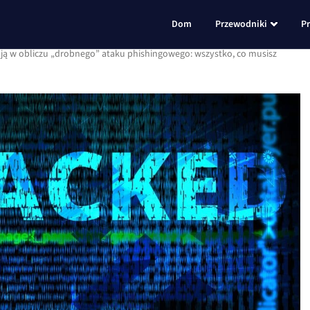
Dom
Przewodniki
P
ają w obliczu „drobnego” ataku phishingowego: wszystko, co musisz