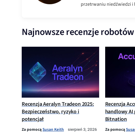
przetrwaniu niedźwiedzi i h
Najnowsze recenzje robotów
Recenzja Aeralyn Tradeon 2025:
Recenzja Acc
Bezpieczeństwo, ryzyko i
handlowy AI 
potencjał
Bitnation
Za pomocą
Susan Keith
Za pomocą
Susa
sierpień 3, 2026