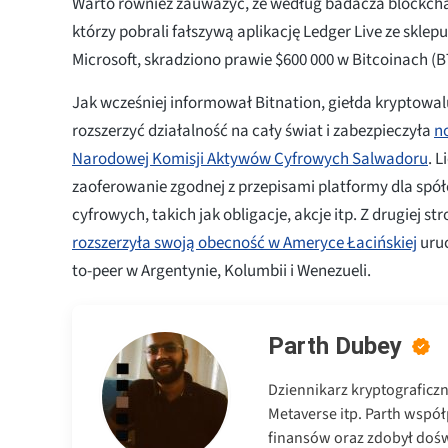
Warto również zauważyć, że według badacza blockch
którzy pobrali fałszywą aplikację Ledger Live ze sklepu
Microsoft, skradziono prawie $600 000 w Bitcoinach (
Jak wcześniej informował Bitnation, giełda kryptowa
rozszerzyć działalność na cały świat i zabezpieczyła
n
Narodowej Komisji Aktywów Cyfrowych Salwadoru
. 
zaoferowanie zgodnej z przepisami platformy dla spó
cyfrowych, takich jak obligacje, akcje itp. Z drugiej st
rozszerzyła swoją obecność w Ameryce Łacińskiej
uruc
to-peer w Argentynie, Kolumbii i Wenezueli.
Parth Dubey
Dziennikarz kryptograficz
Metaverse itp. Parth wspó
finansów oraz zdobył dośw