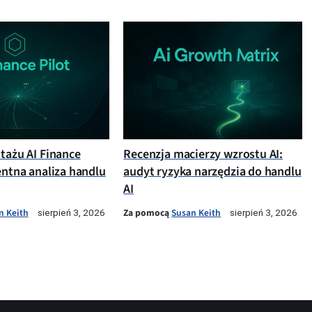
otażu AI Finance
Recenzja macierzy wzrostu AI:
entna analiza handlu
audyt ryzyka narzędzia do handlu
AI
n Keith
Za pomocą
Susan Keith
sierpień 3, 2026
sierpień 3, 2026