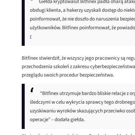
Giełda kryptowalut Bitfinex padła ofiarą ata
obsługi klienta, a hakerzy uzyskali dostęp do niek
poinformował, że nie doszło do naruszenia bezp
użytkowników. Bitfinex poinformował, że powia
r
Bitfinex stwierdził, że wszyscy jego pracownicy są re
przechodzenia szkoleń z zakresu cyberbezpieczeństwa 
przeglądu swoich procedur bezpieczeństwa.
“Bitfinex utrzymuje bardzo bliskie relacje z
śledczymi w celu wykrycia sprawcy tego drobneg
uzyskiwaniu wyroków skazujących przeciwko osob
operacje” – dodała giełda.