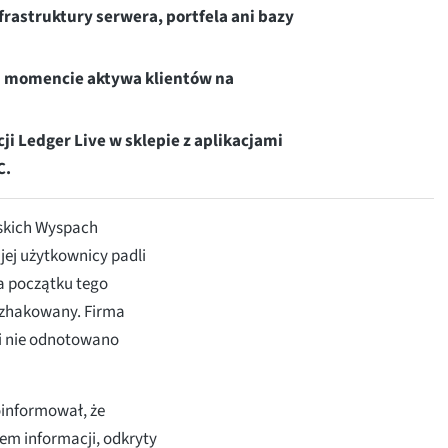
rastruktury serwera, portfela ani bazy
m momencie aktywa klientów na
ji Ledger Live w sklepie z aplikacjami
C.
jskich Wyspach
jej użytkownicy padli
a początku tego
ł zhakowany. Firma
 i nie odnotowano
poinformował, że
em informacji, odkryty