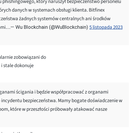
ku phishingowego, który naruszył bezpieczeństwo personelu
tórych danych w systemach obsługi klienta. Bitfinex
ieczeństwa żadnych systemów centralnych ani środków
domi…
5 listopada 2023
— Wu Blockchain (@WuBlockchain)
gularnie zobowiązani do
i stale dokonuje
 organami ścigania i będzie współpracować z organami
o incydentu bezpieczeństwa. Mamy bogate doświadczenie w
om, które w przeszłości próbowały atakować nasze