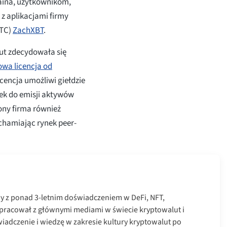
aina, użytkownikom,
 z aplikacjami firmy
BTC)
ZachXBT
.
lut zdecydowała się
owa licencja od
Licencja umożliwi giełdzie
łek do emisji aktywów
rony firma również
hamiając rynek peer-
ny z ponad 3-letnim doświadczeniem w DeFi, NFT,
łpracował z głównymi mediami w świecie kryptowalut i
iadczenie i wiedzę w zakresie kultury kryptowalut po