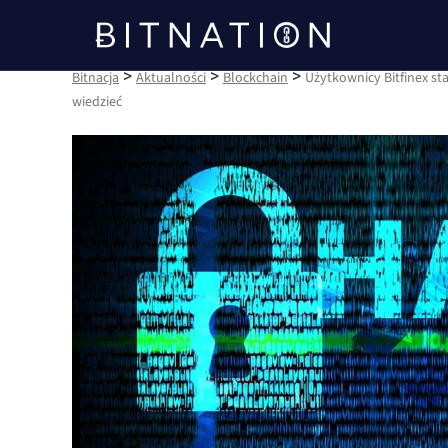
Bitnacja
>
>
>
Bitnacja
Aktualności
Blockchain
Użytkownicy Bitfinex st
wiedzieć