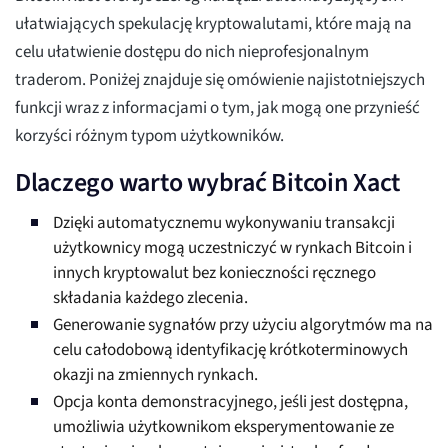
ułatwiających spekulację kryptowalutami, które mają na
celu ułatwienie dostępu do nich nieprofesjonalnym
traderom. Poniżej znajduje się omówienie najistotniejszych
funkcji wraz z informacjami o tym, jak mogą one przynieść
korzyści różnym typom użytkowników.
Dlaczego warto wybrać Bitcoin Xact
Dzięki automatycznemu wykonywaniu transakcji
użytkownicy mogą uczestniczyć w rynkach Bitcoin i
innych kryptowalut bez konieczności ręcznego
składania każdego zlecenia.
Generowanie sygnałów przy użyciu algorytmów ma na
celu całodobową identyfikację krótkoterminowych
okazji na zmiennych rynkach.
Opcja konta demonstracyjnego, jeśli jest dostępna,
umożliwia użytkownikom eksperymentowanie ze