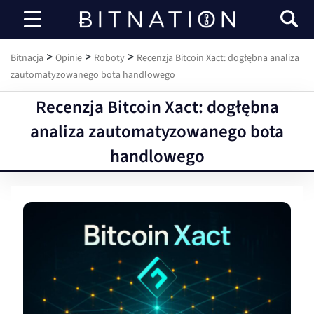
Bitnacja
>
>
>
Bitnacja
Opinie
Roboty
Recenzja Bitcoin Xact: dogłębna analiza
zautomatyzowanego bota handlowego
Recenzja Bitcoin Xact: dogłębna
analiza zautomatyzowanego bota
handlowego