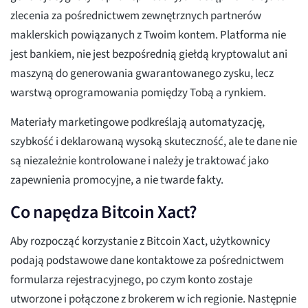
zlecenia za pośrednictwem zewnętrznych partnerów
maklerskich powiązanych z Twoim kontem. Platforma nie
jest bankiem, nie jest bezpośrednią giełdą kryptowalut ani
maszyną do generowania gwarantowanego zysku, lecz
warstwą oprogramowania pomiędzy Tobą a rynkiem.
Materiały marketingowe podkreślają automatyzację,
szybkość i deklarowaną wysoką skuteczność, ale te dane nie
są niezależnie kontrolowane i należy je traktować jako
zapewnienia promocyjne, a nie twarde fakty.
Co napędza Bitcoin Xact?
Aby rozpocząć korzystanie z Bitcoin Xact, użytkownicy
podają podstawowe dane kontaktowe za pośrednictwem
formularza rejestracyjnego, po czym konto zostaje
utworzone i połączone z brokerem w ich regionie. Następnie