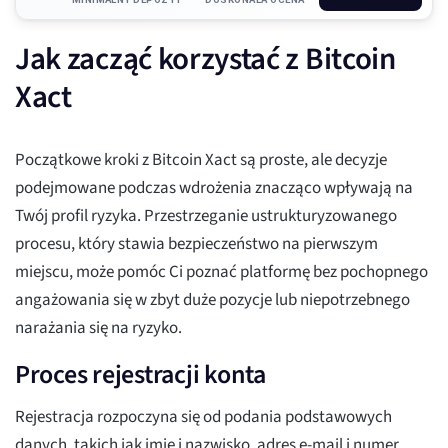
Jak zacząć korzystać z Bitcoin
Xact
Początkowe kroki z Bitcoin Xact są proste, ale decyzje
podejmowane podczas wdrożenia znacząco wpływają na
Twój profil ryzyka. Przestrzeganie ustrukturyzowanego
procesu, który stawia bezpieczeństwo na pierwszym
miejscu, może pomóc Ci poznać platformę bez pochopnego
angażowania się w zbyt duże pozycje lub niepotrzebnego
narażania się na ryzyko.
Proces rejestracji konta
Rejestracja rozpoczyna się od podania podstawowych
danych, takich jak imię i nazwisko, adres e-mail i numer