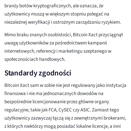
branży botów kryptograficznych, ale oznacza, że
użytkownicy muszą w większym stopniu polegać na
niezależnej weryfikacji i ostrożnym zarządzaniu ryzykiem.
Mimo braku znanych osobistości, Bitcoin Xact przyciągnął
uwagę użytkowników za pośrednictwem kampanii
internetowych, referencji i marketingu szeptanego w
społecznościach handlowych.
Standardy zgodności
Bitcoin Xact sam w sobie nie jest regulowany jako instytucja
finansowa i nie ma jednoznacznych dowodów na
bezpośrednie licencjonowanie przez główne organy
regulacyjne, takie jak FCA, CySEC czy ASIC. Zamiast tego
użytkownicy zazwyczaj łączą się z zewnętrznymi brokerami,
z których niektórzy mogą posiadać lokalne licencje, a inni