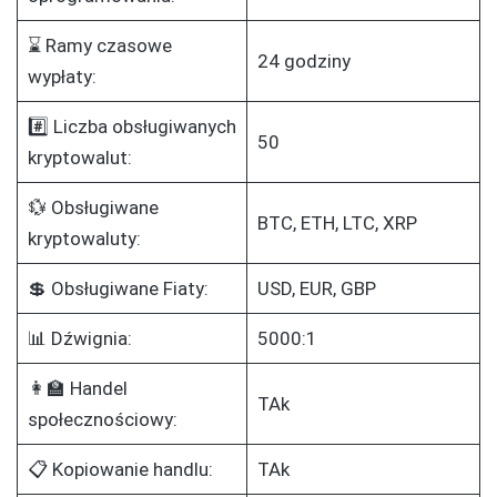
⌛ Ramy czasowe
24 godziny
wypłaty:
#️⃣ Liczba obsługiwanych
50
kryptowalut:
💱 Obsługiwane
BTC, ETH, LTC, XRP
kryptowaluty:
💲 Obsługiwane Fiaty:
USD, EUR, GBP
📊 Dźwignia:
5000:1
👩‍🏫 Handel
TAk
społecznościowy:
📋 Kopiowanie handlu:
TAk