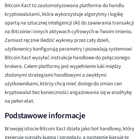
Bitcoin Xact to zautomatyzowana platforma do handlu
kryptowalutami, która wykorzystuje algorytmy i logikę
opartą na sztucznej inteligencji (AI) do zawierania transakcji
na Bitcoinie i innych aktywach cyfrowych w Twoim imieniu.
Zamiast ręcznie śledzić wykresy przez cały dzień,
użytkownicy konfigurują parametry i pozwalają systemowi
Bitcoin Xact wysyłać instrukcje handlowe do połączonego
brokera. Celem platformy jest wypełnienie luki między
złożonymi strategiami handlowymi a zwykłymi
użytkownikami, którzy chcą mieć dostęp do zmian cen
kryptowalut bez konieczności angażowania się w analitykę
na pełen etat.
Podstawowe informacje
W swojej istocie Bitcoin Xact działa jako bot handlowy, który
generuje sygnały kupna i sprzedaży, a następnie kieruje te