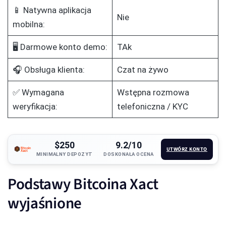
📱 Natywna aplikacja
Nie
mobilna:
🖥️ Darmowe konto demo:
TAk
🎧 Obsługa klienta:
Czat na żywo
✅ Wymagana
Wstępna rozmowa
weryfikacja:
telefoniczna / KYC
$250
9.2/10
UTWÓRZ KONTO
MINIMALNY DEPOZYT
DOSKONAŁA OCENA
Podstawy Bitcoina Xact
wyjaśnione