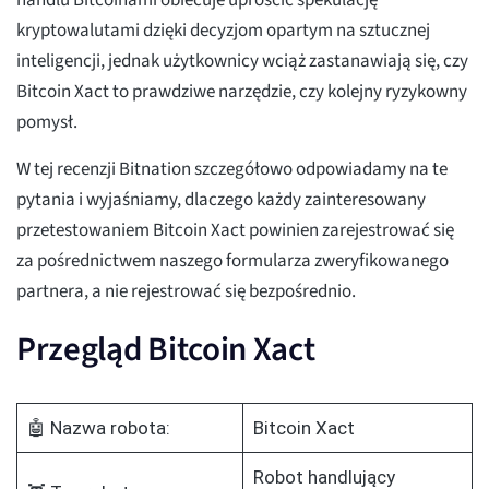
handlu Bitcoinami obiecuje uprościć spekulację
kryptowalutami dzięki decyzjom opartym na sztucznej
inteligencji, jednak użytkownicy wciąż zastanawiają się, czy
Bitcoin Xact to prawdziwe narzędzie, czy kolejny ryzykowny
pomysł.
W tej recenzji Bitnation szczegółowo odpowiadamy na te
pytania i wyjaśniamy, dlaczego każdy zainteresowany
przetestowaniem Bitcoin Xact powinien zarejestrować się
za pośrednictwem naszego formularza zweryfikowanego
partnera, a nie rejestrować się bezpośrednio.
Przegląd Bitcoin Xact
🤖 Nazwa robota:
Bitcoin Xact
Robot handlujący