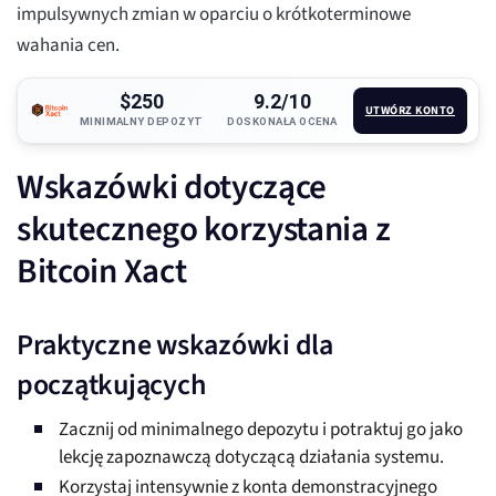
impulsywnych zmian w oparciu o krótkoterminowe
wahania cen.
$250
9.2/10
UTWÓRZ KONTO
MINIMALNY DEPOZYT
DOSKONAŁA OCENA
Wskazówki dotyczące
skutecznego korzystania z
Bitcoin Xact
Praktyczne wskazówki dla
początkujących
Zacznij od minimalnego depozytu i potraktuj go jako
lekcję zapoznawczą dotyczącą działania systemu.
Korzystaj intensywnie z konta demonstracyjnego