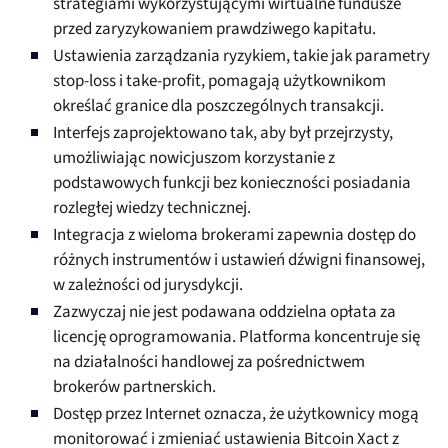
strategiami wykorzystującymi wirtualne fundusze
przed zaryzykowaniem prawdziwego kapitału.
Ustawienia zarządzania ryzykiem, takie jak parametry
stop-loss i take-profit, pomagają użytkownikom
określać granice dla poszczególnych transakcji.
Interfejs zaprojektowano tak, aby był przejrzysty,
umożliwiając nowicjuszom korzystanie z
podstawowych funkcji bez konieczności posiadania
rozległej wiedzy technicznej.
Integracja z wieloma brokerami zapewnia dostęp do
różnych instrumentów i ustawień dźwigni finansowej,
w zależności od jurysdykcji.
Zazwyczaj nie jest podawana oddzielna opłata za
licencję oprogramowania. Platforma koncentruje się
na działalności handlowej za pośrednictwem
brokerów partnerskich.
Dostęp przez Internet oznacza, że użytkownicy mogą
monitorować i zmieniać ustawienia Bitcoin Xact z