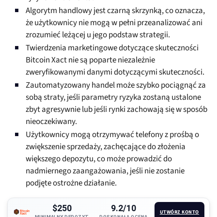
Algorytm handlowy jest czarną skrzynką, co oznacza,
że użytkownicy nie mogą w pełni przeanalizować ani
zrozumieć leżącej u jego podstaw strategii.
Twierdzenia marketingowe dotyczące skuteczności
Bitcoin Xact nie są poparte niezależnie
zweryfikowanymi danymi dotyczącymi skuteczności.
Zautomatyzowany handel może szybko pociągnąć za
sobą straty, jeśli parametry ryzyka zostaną ustalone
zbyt agresywnie lub jeśli rynki zachowają się w sposób
nieoczekiwany.
Użytkownicy mogą otrzymywać telefony z prośbą o
zwiększenie sprzedaży, zachęcające do złożenia
większego depozytu, co może prowadzić do
nadmiernego zaangażowania, jeśli nie zostanie
podjęte ostrożne działanie.
$250
9.2/10
UTWÓRZ KONTO
MINIMALNY DEPOZYT
DOSKONAŁA OCENA