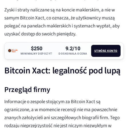
Zyski i straty naliczane są na koncie maklerskim, a nie w
samym Bitcoin Xact, co oznacza, że użytkownicy muszą
polegać na panelach maklerskich i systemach wypłat, aby
uzyskać dostęp do swoich pieniędzy.
$250
9.2/10
UTWÓRZ KONTO
MINIMALNY DEPOZYT
DOSKONAŁA OCENA
Bitcoin Xact: legalność pod lupą
Przegląd firmy
Informacje o zespole stojącym za Bitcoin Xact są
ograniczone, a w momencie recenzji nie ma powszechnie
znanych założycieli ani szczegółowych biografii firm. Tego
rodzaju nieprzejrzystość nie jest niczym niezwykłym w