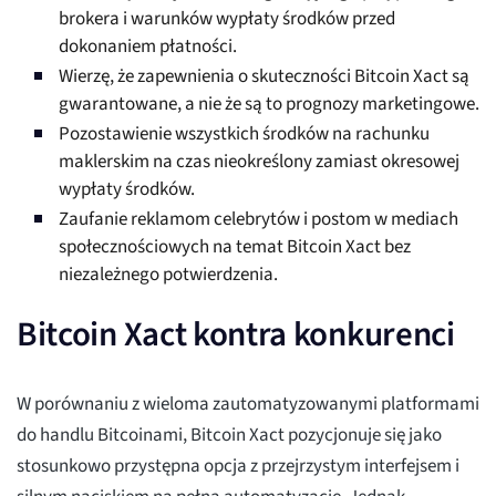
brokera i warunków wypłaty środków przed
dokonaniem płatności.
Wierzę, że zapewnienia o skuteczności Bitcoin Xact są
gwarantowane, a nie że są to prognozy marketingowe.
Pozostawienie wszystkich środków na rachunku
maklerskim na czas nieokreślony zamiast okresowej
wypłaty środków.
Zaufanie reklamom celebrytów i postom w mediach
społecznościowych na temat Bitcoin Xact bez
niezależnego potwierdzenia.
Bitcoin Xact kontra konkurenci
W porównaniu z wieloma zautomatyzowanymi platformami
do handlu Bitcoinami, Bitcoin Xact pozycjonuje się jako
stosunkowo przystępna opcja z przejrzystym interfejsem i