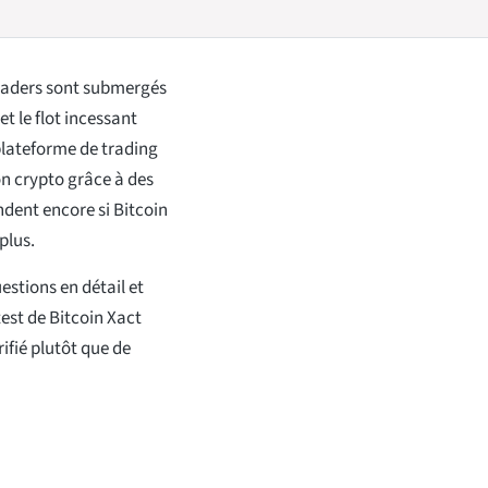
raders sont submergés
et le flot incessant
 plateforme de trading
on crypto grâce à des
ndent encore si Bitcoin
plus.
stions en détail et
est de Bitcoin Xact
rifié plutôt que de