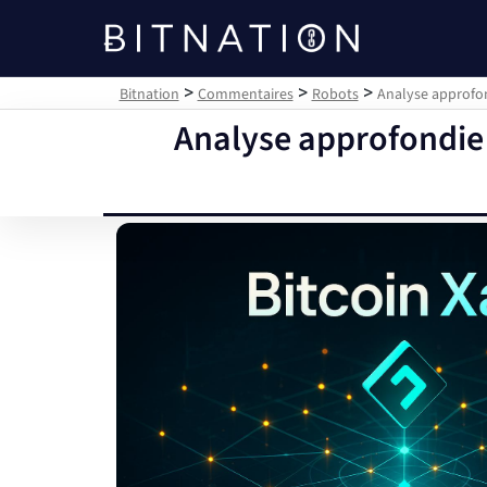
Bitnation
>
>
>
Bitnation
Commentaires
Robots
Analyse approfon
Analyse approfondie 