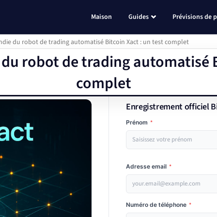
Maison
Guides
Prévisions de p
die du robot de trading automatisé Bitcoin Xact : un test complet
du robot de trading automatisé Bi
complet
Enregistrement officiel B
Prénom
*
Adresse email
*
Numéro de téléphone
*