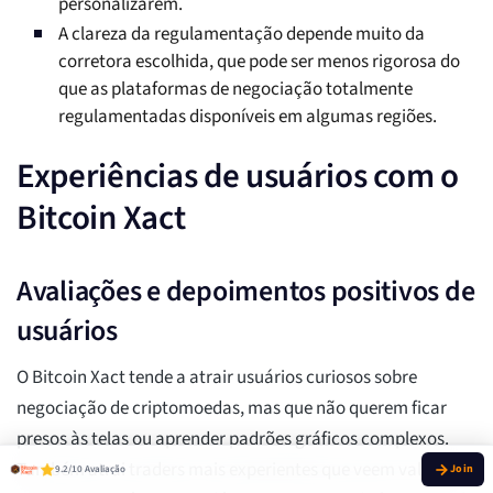
personalizarem.
A clareza da regulamentação depende muito da
corretora escolhida, que pode ser menos rigorosa do
que as plataformas de negociação totalmente
regulamentadas disponíveis em algumas regiões.
Experiências de usuários com o
Bitcoin Xact
Avaliações e depoimentos positivos de
usuários
O Bitcoin Xact tende a atrair usuários curiosos sobre
negociação de criptomoedas, mas que não querem ficar
presos às telas ou aprender padrões gráficos complexos.
Também atrai traders mais experientes que veem valor em
9.2/10 Avaliação