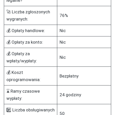
legalne?
🚀 Liczba zgłoszonych
76%
wygranych:
💰 Opłaty handlowe:
Nic
💰 Opłaty za konto:
Nic
💰 Opłaty za
Nic
wpłaty/wypłaty:
💰 Koszt
Bezpłatny
oprogramowania:
⌛ Ramy czasowe
24 godziny
wypłaty:
#️⃣ Liczba obsługiwanych
50