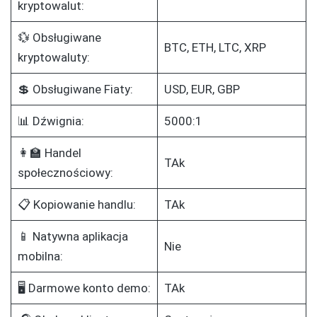
kryptowalut:
💱 Obsługiwane
BTC, ETH, LTC, XRP
kryptowaluty:
💲 Obsługiwane Fiaty:
USD, EUR, GBP
📊 Dźwignia:
5000:1
👩‍🏫 Handel
TAk
społecznościowy:
📋 Kopiowanie handlu:
TAk
📱 Natywna aplikacja
Nie
mobilna:
🖥️ Darmowe konto demo:
TAk