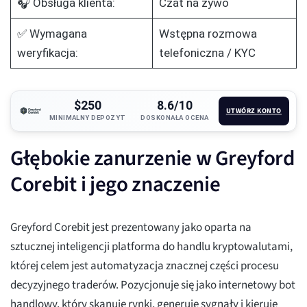
🎧 Obsługa klienta:
Czat na żywo
✅ Wymagana
Wstępna rozmowa
weryfikacja:
telefoniczna / KYC
$250
8.6/10
UTWÓRZ KONTO
MINIMALNY DEPOZYT
DOSKONAŁA OCENA
Głębokie zanurzenie w Greyford
Corebit i jego znaczenie
Greyford Corebit jest prezentowany jako oparta na
sztucznej inteligencji platforma do handlu kryptowalutami,
której celem jest automatyzacja znacznej części procesu
decyzyjnego traderów. Pozycjonuje się jako internetowy bot
handlowy, który skanuje rynki, generuje sygnały i kieruje