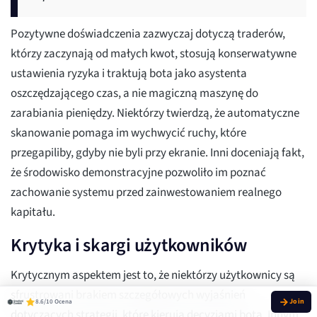
Pozytywne doświadczenia zazwyczaj dotyczą traderów,
którzy zaczynają od małych kwot, stosują konserwatywne
ustawienia ryzyka i traktują bota jako asystenta
oszczędzającego czas, a nie magiczną maszynę do
zarabiania pieniędzy. Niektórzy twierdzą, że automatyczne
skanowanie pomaga im wychwycić ruchy, które
przegapiliby, gdyby nie byli przy ekranie. Inni doceniają fakt,
że środowisko demonstracyjne pozwoliło im poznać
zachowanie systemu przed zainwestowaniem realnego
kapitału.
Krytyka i skargi użytkowników
Krytycznym aspektem jest to, że niektórzy użytkownicy są
sfrustrowani brakiem szczegółowych wyjaśnień
8.6/10 Ocena
dotyczących strategii, które kierują decyzjami bota. Innym