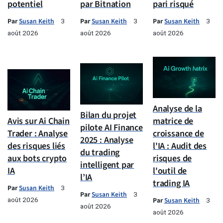
potentiel
par Bitnation
pari risqué
Par
Susan Keith
Par
Susan Keith
Par
Susan Keith
3
3
3
août 2026
août 2026
août 2026
Analyse de la
Bilan du projet
Avis sur Ai Chain
matrice de
pilote AI Finance
Trader : Analyse
croissance de
2025 : Analyse
des risques liés
l'IA : Audit des
du trading
aux bots crypto
risques de
intelligent par
IA
l'outil de
l’IA
trading IA
Par
Susan Keith
3
Par
Susan Keith
3
août 2026
Par
Susan Keith
3
août 2026
août 2026