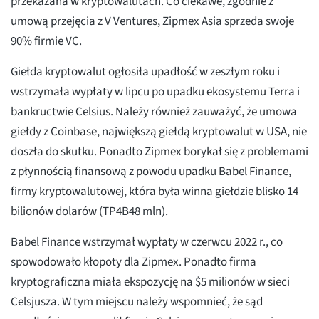
przekazana w kryptowalutach. Co ciekawe, zgodnie z
umową przejęcia z V Ventures, Zipmex Asia sprzeda swoje
90% firmie VC.
Giełda kryptowalut ogłosiła upadłość w zeszłym roku i
wstrzymała wypłaty w lipcu po upadku ekosystemu Terra i
bankructwie Celsius. Należy również zauważyć, że umowa
giełdy z Coinbase, największą giełdą kryptowalut w USA, nie
doszła do skutku. Ponadto Zipmex borykał się z problemami
z płynnością finansową z powodu upadku Babel Finance,
firmy kryptowalutowej, która była winna giełdzie blisko 14
bilionów dolarów (TP4B48 mln).
Babel Finance wstrzymał wypłaty w czerwcu 2022 r., co
spowodowało kłopoty dla Zipmex. Ponadto firma
kryptograficzna miała ekspozycję na $5 milionów w sieci
Celsjusza. W tym miejscu należy wspomnieć, że sąd