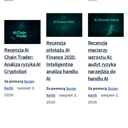
Recenzja
Recenzja
pilotażu AI
macierzy
Recenzja Ai
Finance 2025:
wzrostu AI:
Chain Trader:
Inteligentna
audyt ryzyka
Analiza ryzyka AI
analiza handlu
narzędzia do
Cryptobot
AI
handlu AI
Za pomocą
Susan
Keith
Za pomocą
Susan
Za pomocą
Susan
sierpień 3,
Keith
Keith
2026
sierpień 3,
sierpień 3,
2026
2026