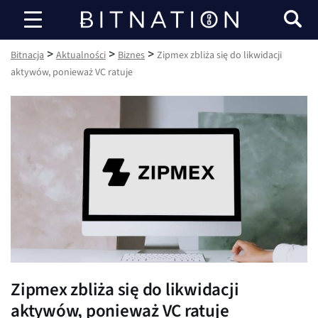
Bitnacja
>
>
>
Bitnacja
Aktualności
Biznes
Zipmex zbliża się do likwidacji
aktywów, ponieważ VC ratuje
Zipmex zbliża się do likwidacji
aktywów, ponieważ VC ratuje