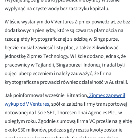
i wydaje się, że giełda kryptowalut nie byłaby w stanie
wypłynąć na czyste wody bez zastrzyku kapitału.
W liście wysłanym do V Ventures Zipmex powiedział, że bez
dodatkowych pieniędzy, które są czwartą płatnością na
rzecz giełdy kryptograficznej z siedzibą w Singapurze,
będzie musiał zawiesić listy płac, a także zlikwidować
jednostkę Zipmex Technology. W liście dodano jednak, że
pracownicy w Tajlandii, Singapurze i Indonezji nadal byli
objęci ubezpieczeniem i należy zauważyć, że firma
kryptograficzna prowadzi również działalność w Australii.
Jak poinformował wcześniej Bitnation,
Zipmex zapewnił
wykup od V Ventures
, spółka zależna firmy transportowej
notowanej na liście SET, Thoresen Thai Agencies Plc., w
ubiegłym roku. Zgodnie z umową firma VC prześle na giełdę
około $30 milionów, podczas gdy reszta kwoty zostanie