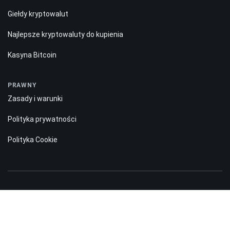
Giełdy kryptowalut
Najlepsze kryptowaluty do kupienia
Kasyna Bitcoin
PRAWNY
Zasady i warunki
Polityka prywatności
Polityka Cookie
Ujawnienie ryzyka:
Informacje na stronie Bitnation.co mają charakter wyłącznie informacyjny i
nie stanowią zachęty ani sugestii dla odwiedzających do inwestowania
pieniędzy. Ponadto ostrzegamy, że handel na rynkach Forex i CFD zawsze