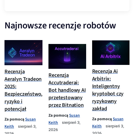
Najnowsze recenzje robotów
Recenzja Ai
Recenzja
Recenzja
Arbitrix:
Aeralyn Tradeon
Accutraderai:
Inteligentny
2025:
Bot handlowy AI
kryptobot czy
Bezpieczeństwo,
przetestowany
ryzykowny
ryzyko i
przez Bitnation
zakład
potencjał
Za pomocą
Susan
Za pomocą
Susan
Za pomocą
Susan
Keith
sierpień 3,
Keith
Keith
sierpień 3,
sierpień 3,
2026
2026
2026