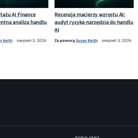
otażu AI Finance
Recenzja macierzy wzrostu AI:
entna analiza handlu
audyt ryzyka narzędzia do handlu
AI
n Keith
Za pomocą
Susan Keith
sierpień 3, 2026
sierpień 3, 2026