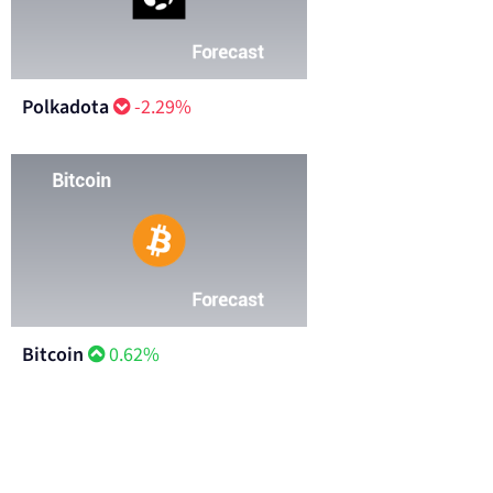
Polkadota
-2.29%
Bitcoin
0.62%