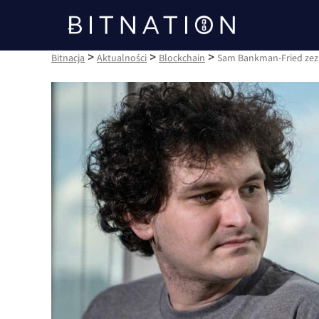
Bitnacja
>
>
>
Bitnacja
Aktualności
Blockchain
Sam Bankman-Fried zezn