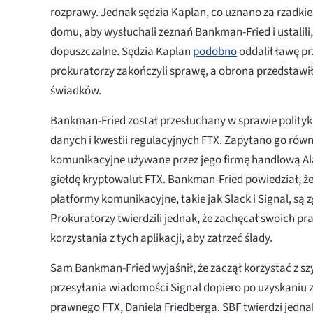
rozprawy. Jednak sędzia Kaplan, co uznano za rzadkie
domu, aby wysłuchali zeznań Bankman-Fried i ustalili,
dopuszczalne. Sędzia Kaplan
podobno
oddalił ławę pr
prokuratorzy zakończyli sprawę, a obrona przedstaw
świadków.
Bankman-Fried został przesłuchany w sprawie polity
danych i kwestii regulacyjnych FTX. Zapytano go równ
komunikacyjne używane przez jego firmę handlową A
giełdę kryptowalut FTX. Bankman-Fried powiedział, ż
platformy komunikacyjne, takie jak Slack i Signal, są 
Prokuratorzy twierdzili jednak, że zachęcał swoich p
korzystania z tych aplikacji, aby zatrzeć ślady.
Sam Bankman-Fried wyjaśnił, że zaczął korzystać z sz
przesyłania wiadomości Signal dopiero po uzyskaniu 
prawnego FTX, Daniela Friedberga. SBF twierdzi jednak