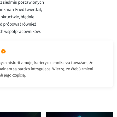
o z siedmiu postawionych
nkman-Fried twierdził,
bankructwie, błędnie
ed próbował również
łych współpracowników.
ch historii z mojej kariery dziennikarza i uważam, że
hainem są bardzo intrygujące. Wierzę, że Web3 zmieni
li jego częścią.