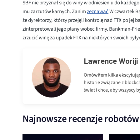
SBF nie przyznał się do winy w odniesieniu do każdeg
mu zarzutów karnych. Zanim
zeznawać
W czwartek Ba
że dyrektorzy, którzy przejęli kontrolę nad FTX po jej 
zinterpretowali jego plany wobec firmy. Bankman-Fri
zrzucić winę za upadek FTX na niektórych swoich by
Lawrence Woriji
Omówiłem kilka ekscytujący
historie związane z blockc
świat i chce, aby wszyscy by
Najnowsze recenzje robotów