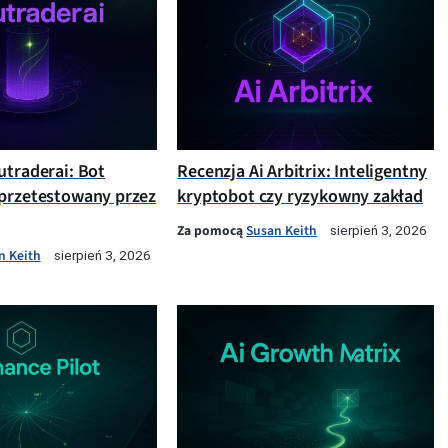
utraderai: Bot
Recenzja Ai Arbitrix: Inteligentny
przetestowany przez
kryptobot czy ryzykowny zakład
Za pomocą
Susan Keith
sierpień 3, 2026
n Keith
sierpień 3, 2026