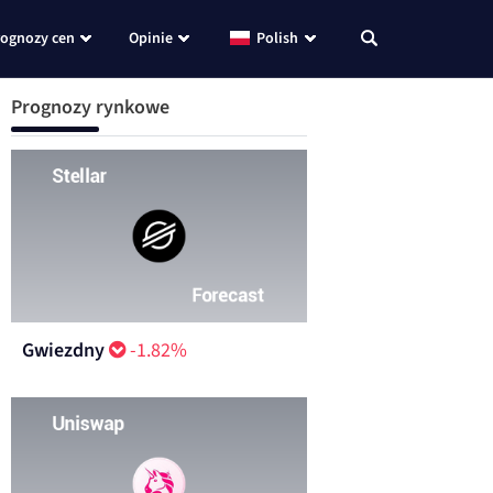
rognozy cen
Opinie
Polish
Prognozy rynkowe
Gwiezdny
-1.82%