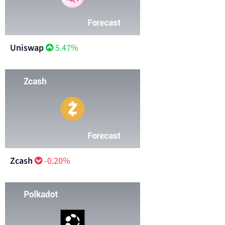
Uniswap
5.47%
Zcash
-0.20%