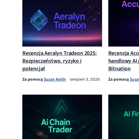
Recenzja Aeralyn Tradeon 2025:
Recenzja Acc
Bezpieczeństwo, ryzyko i
handlowy AI 
potencjał
Bitnation
Za pomocą
Susan Keith
Za pomocą
Susa
sierpień 3, 2026