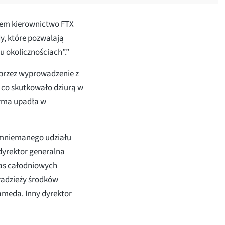
iem kierownictwo FTX
y, które pozwalają
u okolicznościach”.”
oprzez wyprowadzenie z
 co skutkowało dziurą w
irma upadła w
omniemanego udziału
dyrektor generalna
zas całodniowych
radzieży środków
lameda. Inny dyrektor