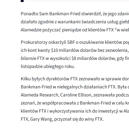
Ponadto Sam Bankman-Fried stwierdził, że jego zdan
działało zgodnie z warunkami świadczenia usług giełd
Alamedzie pożyczać pieniądze od klientów FTX “w wiel
Prokuratorzy oskarżyli SBF o oszukiwanie klientów p
ich kont kwoty $10 miliardów dolarów bez zezwolenia,
bilansie FTX w wysokości $8 miliardów dolarów, gdy f
listopadzie ubiegłego roku.
Kilku byłych dyrektorów FTX zeznawało w sprawie d
Bankman-Fried w nielegalnych działaniach FTX. Była 
Alameda Research, Caroline Ellison, zeznawała podc
zeznań, że współpracowała z Bankman-Fried w celu k
klientów FTX i wykorzystywania ich do inwestycji w A
FTX, Gary Wang, przyznał się do winy FTX.