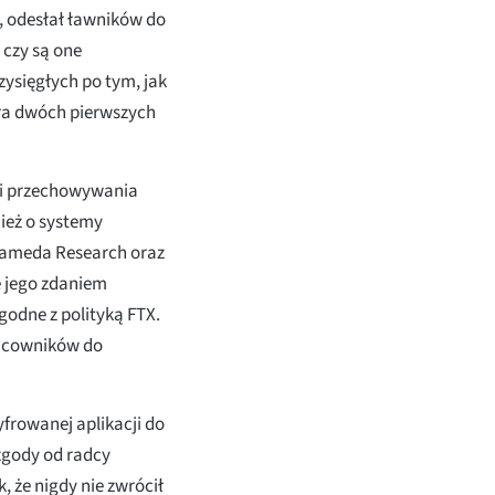
, odesłał ławników do
 czy są one
zysięgłych po tym, jak
iła dwóch pierwszych
ki przechowywania
ież o systemy
lameda Research oraz
e jego zdaniem
zgodne z polityką FTX.
racowników do
yfrowanej aplikacji do
zgody od radcy
, że nigdy nie zwrócił