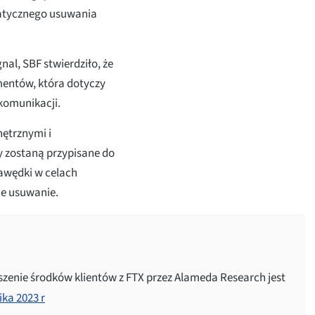
matycznego usuwania
al, SBF stwierdziło, że
mentów, która dotyczy
komunikacji.
nętrznymi i
y zostaną przypisane do
gawędki w celach
e usuwanie.
zenie środków klientów z FTX przez Alameda Research jest
ika 2023 r