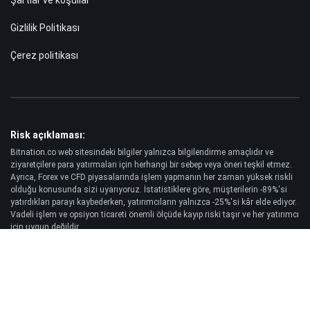
Şartlar ve koşullar
Gizlilik Politikası
Çerez politikası
Risk açıklaması:
Bitnation.co web sitesindeki bilgiler yalnızca bilgilendirme amaçlıdır ve
ziyaretçilere para yatırmaları için herhangi bir sebep veya öneri teşkil etmez.
Ayrıca, Forex ve CFD piyasalarında işlem yapmanın her zaman yüksek riskli
olduğu konusunda sizi uyarıyoruz. İstatistiklere göre, müşterilerin -89%'si
yatırdıkları parayı kaybederken, yatırımcıların yalnızca -25%'si kâr elde ediyor.
Vadeli işlem ve opsiyon ticareti önemli ölçüde kayıp riski taşır ve her yatırımcı
için uygun değildir.
Yasal Uyarı:
Bitnation.co, Müşteri tarafından alınan işlem kararlarının sonuçlarından ve
bu web sitesinin ve burada yayınlanan bilgilerin kullanımı sonucu ortaya
çıkabilecek sermaye kaybından sorumlu tutulamaz.