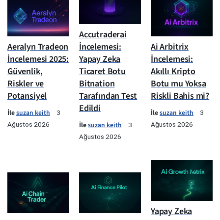
Accutraderai
Aeralyn Tradeon
İncelemesi:
Ai Arbitrix
İncelemesi 2025:
Yapay Zeka
İncelemesi:
Güvenlik,
Ticaret Botu
Akıllı Kripto
Riskler ve
Bitnation
Botu mu Yoksa
Potansiyel
Tarafından Test
Riskli Bahis mi?
Edildi
İle
suzan keith
İle
suzan keith
3
3
Ağustos 2026
İle
suzan keith
Ağustos 2026
3
Ağustos 2026
Yapay Zeka