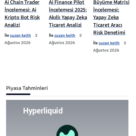
Ai Chain Trader
Ai Finance Pilot
Büyüme Matrisi
İncelemesi: Ai
İncelemesi 2025:
İncelemesi:
Kripto Bot Risk
Akıllı Yapay Zeka
Yapay Zeka
Analizi
Ticaret Analizi
Ticaret Aracı
Risk Denetimi
İle
suzan keith
İle
suzan keith
3
3
Ağustos 2026
Ağustos 2026
İle
suzan keith
3
Ağustos 2026
Piyasa Tahminleri