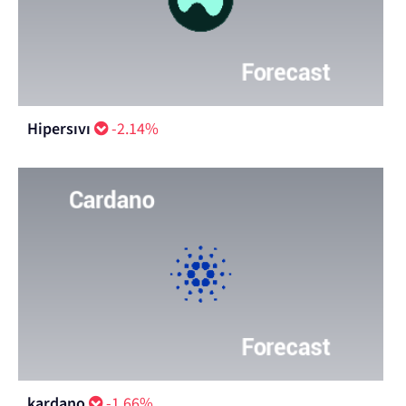
Hipersıvı
-2.14%
kardano
-1.66%