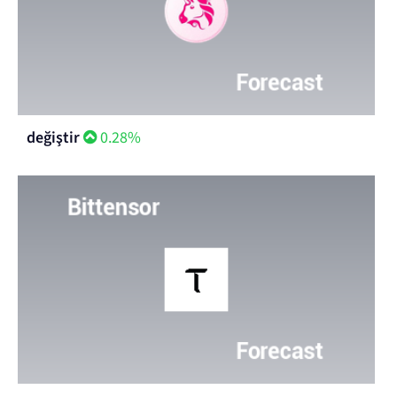
değiştir
0.28%