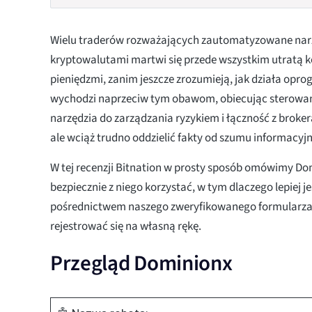
Wielu traderów rozważających zautomatyzowane nar
kryptowalutami martwi się przede wszystkim utratą k
pieniędzmi, zanim jeszcze zrozumieją, jak działa op
wychodzi naprzeciw tym obawom, obiecując sterowa
narzędzia do zarządzania ryzykiem i łączność z broke
ale wciąż trudno oddzielić fakty od szumu informacyj
W tej recenzji Bitnation w prosty sposób omówimy Do
bezpiecznie z niego korzystać, w tym dlaczego lepiej je
pośrednictwem naszego zweryfikowanego formularza 
rejestrować się na własną rękę.
Przegląd Dominionx