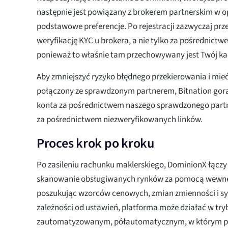
następnie jest powiązany z brokerem partnerskim w op
podstawowe preferencje. Po rejestracji zazwyczaj pr
weryfikację KYC u brokera, a nie tylko za pośrednictw
ponieważ to właśnie tam przechowywany jest Twój ka
Aby zmniejszyć ryzyko błędnego przekierowania i mieć
połączony ze sprawdzonym partnerem, Bitnation gorą
konta za pośrednictwem naszego sprawdzonego partne
za pośrednictwem niezweryfikowanych linków.
Proces krok po kroku
Po zasileniu rachunku maklerskiego, DominionX łączy 
skanowanie obsługiwanych rynków za pomocą wewnę
poszukując wzorców cenowych, zmian zmienności i
zależności od ustawień, platforma może działać w tryb
zautomatyzowanym, półautomatycznym, w którym po