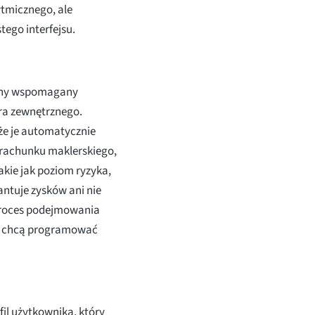
ytmicznego, ale
tego interfejsu.
cyjny wspomagany
era zewnętrznego.
że je automatycznie
 rachunku maklerskiego,
akie jak poziom ryzyka,
antuje zysków ani nie
 proces podejmowania
nie chcą programować
il użytkownika, który