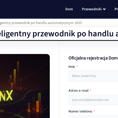
Dom
Przewodniki
P
ligentny przewodnik po handlu automatycznym 2025
teligentny przewodnik po handl
Oficjalna rejestracja Do
Imię
*
Adres e-mail
*
Numer telefonu
*