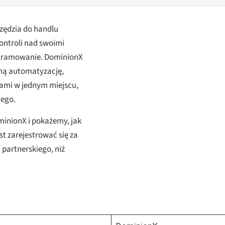
zędzia do handlu
ontroli nad swoimi
rogramowanie. DominionX
ną automatyzację,
rami w jednym miejscu,
nego.
minionX i pokażemy, jak
st zarejestrować się za
partnerskiego, niż