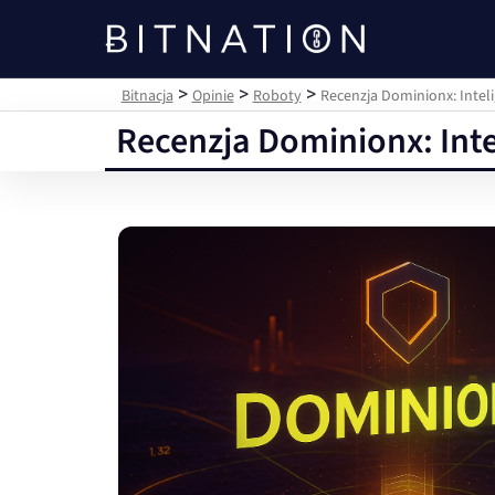
Bitnacja
>
>
>
Bitnacja
Opinie
Roboty
Recenzja Dominionx: Inte
Recenzja Dominionx: In