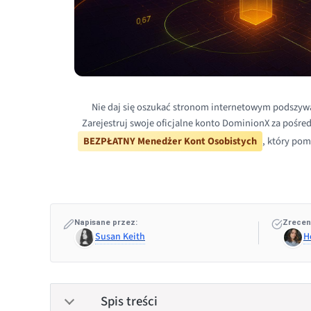
Nie daj się oszukać stronom internetowym podszyw
Zarejestruj swoje oficjalne konto DominionX za pośre
BEZPŁATNY Menedżer Kont Osobistych
, który pom
Napisane przez:
Zrecen
Susan Keith
H
Spis treści