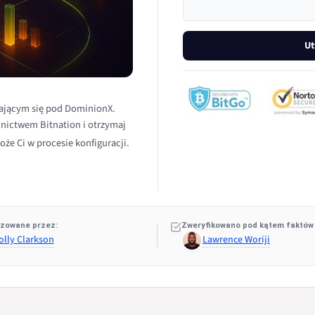
Ut
ającym się pod DominionX.
dnictwem Bitnation i otrzymaj
oże Ci w procesie konfiguracji.
zowane przez:
Zweryfikowano pod kątem faktów
olly Clarkson
Lawrence Woriji