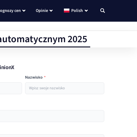
rognozy cen
Opinie
Polish
u automatycznym 2025
minionX
Nazwisko
*