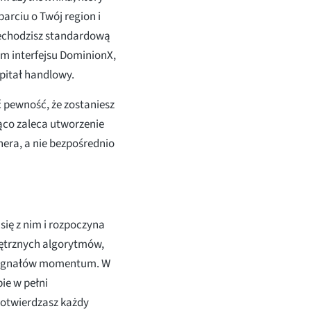
arciu o Twój region i
zechodzisz standardową
em interfejsu DominionX,
pitał handlowy.
 pewność, że zostaniesz
co zaleca utworzenie
ra, a nie bezpośrednio
się z nim i rozpoczyna
trznych algorytmów,
 sygnałów momentum. W
ie w pełni
twierdzasz każdy